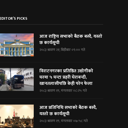
EDITOR’S PICKS
आज राष्ट्रिय सभाको बैठक बस्दै, यस्तो
छ कार्यसूची
२०८३ श्रावण २१, बिहीबार ०९:०० गते
विराटनगरका प्रतिष्ठित उद्योगीको
घरमा ५ घन्टा प्रहरी घेराबन्दी,
खानतलासीपछि केही परेन फेला
२०८३ श्रावण १९, मंगलवार ०८:२५ गते
आज प्रतिनिधि सभाको बैठक बस्दै,
यस्तो छ कार्यसूची
२०८३ श्रावण १९, मंगलवार ०७:५८ गते