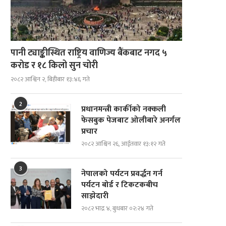
पानी ट्याङ्कीस्थित राष्ट्रिय वाणिज्य बैंकबाट नगद ५
करोड र १८ किलो सुन चोरी
२०८२ आश्विन २, बिहीबार १३:४६ गते
2
प्रधानमन्त्री कार्कीको नक्कली
फेसबुक पेजबाट ओलीबारे अनर्गल
प्रचार
२०८२ आश्विन २६, आईतवार १३:१२ गते
3
नेपालको पर्यटन प्रवर्द्धन गर्न
दोस्रो पुस्ताका गैरआवासीय नेपाली
ब्रोड पिकमा अस्ताए नेपाली पर्वतारोही
पर्यटन बोर्ड र टिकटकबीच
(एनआरएन)हरूको संयोजक दीपमाला ढकाल...
यस्तो थियो...
साझेदारी
२०८२ भाद्र ४, बुधबार ०२:२४ गते