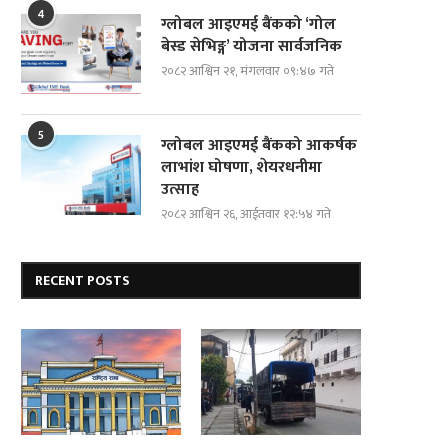
4
ग्लोबल आइएमई बैंकको ‘गोल
बेस्ड सेभिङ्ग’ योजना सार्वजनिक
२०८२ आश्विन २१, मंगलवार ०९:४७ गते
5
ग्लोबल आइएमई बैंकको आकर्षक
लाभांश घोषणा, शेयरधनीमा
उत्साह
२०८२ आश्विन २६, आईतवार १२:५४ गते
RECENT POSTS