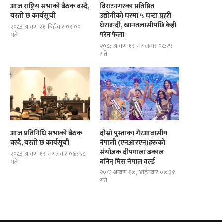
आज राष्ट्रिय सभाको बैठक बस्दै,
विराटनगरका प्रतिष्ठित
यस्तो छ कार्यसूची
उद्योगीको घरमा ५ घन्टा प्रहरी
घेराबन्दी, खानतलासीपछि केही
२०८३ श्रावण २१, बिहीबार ०९:००
परेन फेला
गते
२०८३ श्रावण १९, मंगलवार ०८:२५
गते
आज प्रतिनिधि सभाको बैठक
दोस्रो पुस्ताका गैरआवासीय
बस्दै, यस्तो छ कार्यसूची
नेपाली (एनआरएन)हरूको
संयोजक दीपमाला ढकाल
२०८३ श्रावण १९, मंगलवार ०७:५८
बनिन् मिस नेपाल वर्ल्ड
गते
२०८३ श्रावण १७, आईतवार ०७:३१
गते