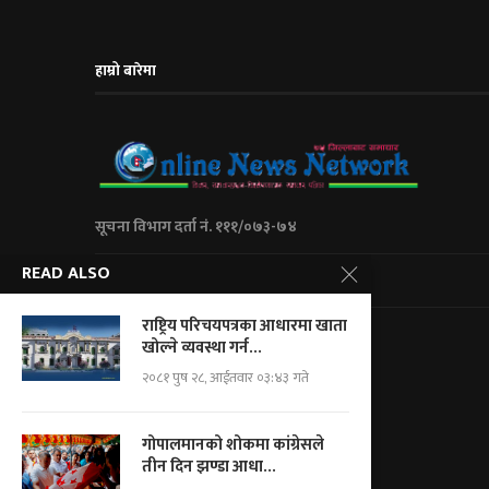
हाम्रो बारेमा
सूचना विभाग दर्ता नं. १११/०७३-७४
READ ALSO
City Express Media Pvt. Ltd
राष्ट्रिय परिचयपत्रका आधारमा खाता
Kalanki-14 Kathmandu, Nepal
खोल्ने व्यवस्था गर्न...
+977 01 5234623/ 9851046267
२०८१ पुष २८, आईतवार ०३:४३ गते
For Adv.: cityemedia@gmail.com
For News.: onnnepal@gmail.com
गोपालमानको शोकमा कांग्रेसले
तीन दिन झण्डा आधा...