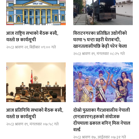
आज राष्ट्रिय सभाको बैठक बस्दै,
विराटनगरका प्रतिष्ठित उद्योगीको
यस्तो छ कार्यसूची
घरमा ५ घन्टा प्रहरी घेराबन्दी,
खानतलासीपछि केही परेन फेला
२०८३ श्रावण २१, बिहीबार ०९:०० गते
२०८३ श्रावण १९, मंगलवार ०८:२५ गते
आज प्रतिनिधि सभाको बैठक बस्दै,
दोस्रो पुस्ताका गैरआवासीय नेपाली
यस्तो छ कार्यसूची
(एनआरएन)हरूको संयोजक
दीपमाला ढकाल बनिन् मिस नेपाल
२०८३ श्रावण १९, मंगलवार ०७:५८ गते
वर्ल्ड
२०८३ श्रावण १७, आईतवार ०७:३१ गते