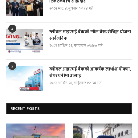
टिकटकबीच साझेदारी
२०८२ भाद्र ४, बुधबार ०२:२४ गते
4
ग्लोबल आइएमई बैंकको ‘गोल बेस्ड सेभिङ्ग’ योजना
सार्वजनिक
२०८२ आश्विन २१, मंगलवार ०९:४७ गते
5
ग्लोबल आइएमई बैंकको आकर्षक लाभांश घोषणा,
शेयरधनीमा उत्साह
२०८२ आश्विन २६, आईतवार १२:५४ गते
RECENT POSTS