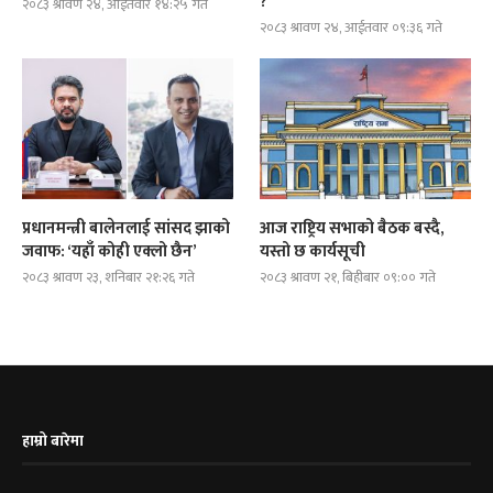
?
२०८३ श्रावण २४, आईतवार १४:२५ गते
२०८३ श्रावण २४, आईतवार ०९:३६ गते
प्रधानमन्त्री बालेनलाई सांसद झाको
आज राष्ट्रिय सभाको बैठक बस्दै,
जवाफ: ‘यहाँ कोही एक्लो छैन’
यस्तो छ कार्यसूची
२०८३ श्रावण २३, शनिबार २१:२६ गते
२०८३ श्रावण २१, बिहीबार ०९:०० गते
हाम्रो बारेमा