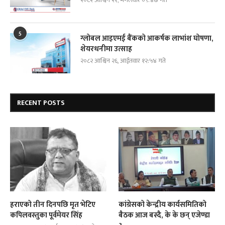
२०८२ आश्विन २१, मंगलवार ०९:४७ गते
5
ग्लोबल आइएमई बैंकको आकर्षक लाभांश घोषणा,
शेयरधनीमा उत्साह
२०८२ आश्विन २६, आईतवार १२:५४ गते
RECENT POSTS
हराएको तीन दिनपछि मृत भेटिए
कांग्रेसको केन्द्रीय कार्यसमितिको
कपिलवस्तुका पूर्वमेयर सिंह
बैठक आज बस्दै, के के छन् एजेण्डा