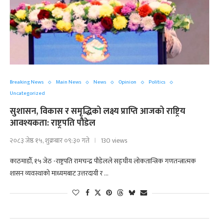
Breaking News
Main News
News
Opinion
Politics
Uncategorized
सुशासन, विकास र समृद्धिको लक्ष्य प्राप्ति आजको राष्ट्रिय
आवश्यकता: राष्ट्रपति पौडेल
२०८३ जेष्ठ १५, शुक्रबार ०९:३० गते
130 views
काठमाडौँ, १५ जेठ -राष्ट्रपति रामचन्द्र पौडेलले सङ्घीय लोकतान्त्रिक गणतन्त्रात्मक
शासन व्यवस्थाको माध्यमबाट उत्तरदायी र …