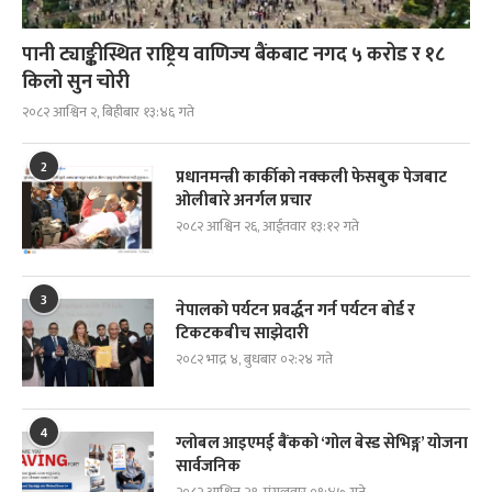
पानी ट्याङ्कीस्थित राष्ट्रिय वाणिज्य बैंकबाट नगद ५ करोड र १८
किलो सुन चोरी
२०८२ आश्विन २, बिहीबार १३:४६ गते
2
प्रधानमन्त्री कार्कीको नक्कली फेसबुक पेजबाट
ओलीबारे अनर्गल प्रचार
२०८२ आश्विन २६, आईतवार १३:१२ गते
3
नेपालको पर्यटन प्रवर्द्धन गर्न पर्यटन बोर्ड र
टिकटकबीच साझेदारी
२०८२ भाद्र ४, बुधबार ०२:२४ गते
4
ग्लोबल आइएमई बैंकको ‘गोल बेस्ड सेभिङ्ग’ योजना
सार्वजनिक