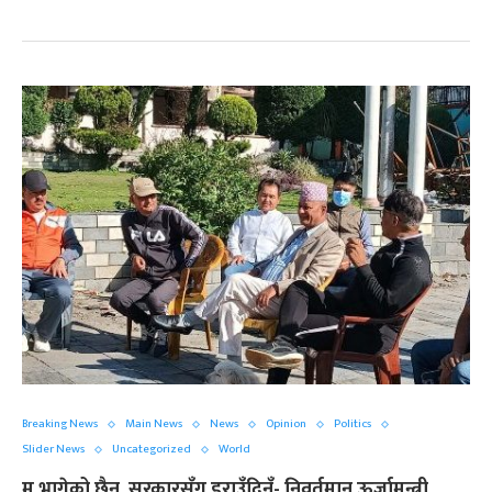
Breaking News
Main News
News
Opinion
Politics
Slider News
Uncategorized
World
म भागेको छैन, सरकारसँग डराउँदिनँ- निवर्तमान ऊर्जामन्त्री