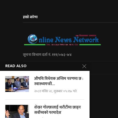
हाम्रो बारेमा
सूचना विभाग दर्ता नं. १११/०७३-७४
READ ALSO
City Express Media Pvt. Ltd
औषधि विधेयक अन्तिम चरणमा छ :
Kalanki-14 Kathmandu, Nepal
स्वास्थ्यमन्त्री...
+977 01 5234623/ 9851046267
२०८१ मंसिर २८, शुक्रबार ०५:१७ गते
For Adv.: cityemedia@gmail.com
For News.: onnnepal@gmail.com
शेखर गोल्छालाई धरौटीमा छाड्न
सर्वोच्चको परमादेश