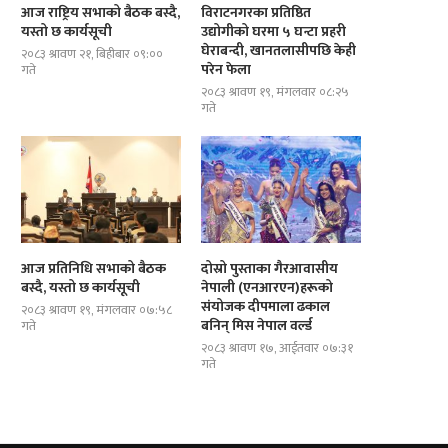
आज राष्ट्रिय सभाको बैठक बस्दै,
विराटनगरका प्रतिष्ठित
यस्तो छ कार्यसूची
उद्योगीको घरमा ५ घन्टा प्रहरी
घेराबन्दी, खानतलासीपछि केही
२०८३ श्रावण २१, बिहीबार ०९:००
परेन फेला
गते
२०८३ श्रावण १९, मंगलवार ०८:२५
गते
आज प्रतिनिधि सभाको बैठक
दोस्रो पुस्ताका गैरआवासीय
बस्दै, यस्तो छ कार्यसूची
नेपाली (एनआरएन)हरूको
संयोजक दीपमाला ढकाल
२०८३ श्रावण १९, मंगलवार ०७:५८
बनिन् मिस नेपाल वर्ल्ड
गते
२०८३ श्रावण १७, आईतवार ०७:३१
गते