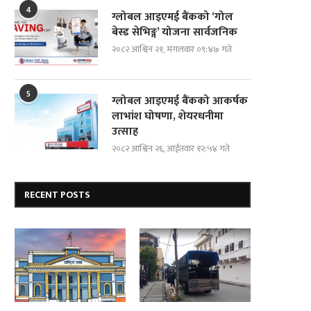
4
ग्लोबल आइएमई बैंकको ‘गोल
बेस्ड सेभिङ्ग’ योजना सार्वजनिक
२०८२ आश्विन २१, मंगलवार ०९:४७ गते
5
ग्लोबल आइएमई बैंकको आकर्षक
लाभांश घोषणा, शेयरधनीमा
उत्साह
२०८२ आश्विन २६, आईतवार १२:५४ गते
RECENT POSTS
दोस्रो पुस्ताका गैरआवासीय नेपाली
ब्रोड पिकमा अस्ताए नेपाली पर्वतारोही
(एनआरएन)हरूको संयोजक दीपमाला ढकाल...
यस्तो थियो...