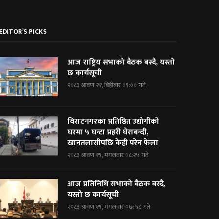
EDITOR’S PICKS
आज राष्ट्रिय सभाको बैठक बस्दै, यस्तो
छ कार्यसूची
२०८३ श्रावण २१, बिहीबार ०९:०० गते
विराटनगरका प्रतिष्ठित उद्योगीको
घरमा ५ घन्टा प्रहरी घेराबन्दी,
खानतलासीपछि केही परेन फेला
२०८३ श्रावण १९, मंगलवार ०८:२५ गते
आज प्रतिनिधि सभाको बैठक बस्दै,
यस्तो छ कार्यसूची
२०८३ श्रावण १९, मंगलवार ०७:५८ गते