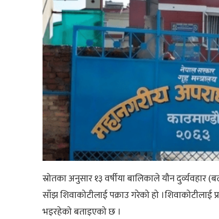
स्रोतका अनुसार १३ वर्षीया बालिकाले यौन दुर्व्यवहार (बल
साँझ शिवाकोटीलाई पक्राउ गरेको हो ।शिवाकोटीलाई प्रह
भइरहेको बताइएको छ ।