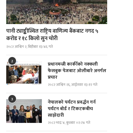
पानी ट्याङ्कीस्थित राष्ट्रिय वाणिज्य बैंकबाट नगद ५
करोड र १८ किलो सुन चोरी
२०८२ आश्विन २, बिहीबार १३:४६ गते
2
प्रधानमन्त्री कार्कीको नक्कली
फेसबुक पेजबाट ओलीबारे अनर्गल
प्रचार
२०८२ आश्विन २६, आईतवार १३:१२ गते
3
नेपालको पर्यटन प्रवर्द्धन गर्न
पर्यटन बोर्ड र टिकटकबीच
साझेदारी
२०८२ भाद्र ४, बुधबार ०२:२४ गते