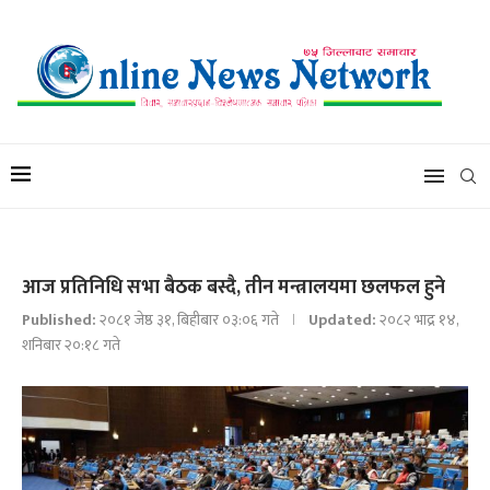
आज प्रतिनिधि सभा बैठक बस्दै, तीन मन्त्रालयमा छलफल हुने
Published:
२०८१ जेष्ठ ३१, बिहीबार ०३:०६ गते
Updated:
२०८२ भाद्र १४,
शनिबार २०:१८ गते