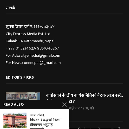
सम्पर्क
सूचना विभाग दर्ता नं. १११/०७३-७४
City Express Media Pvt. Ltd
Kalanki-14 Kathmandu, Nepal
+977 01 5234623/ 9851046267
For Adv.: cityemedia@gmail.com
For News.: onnnepal@gmail.com
EDITOR’S PICKS
कांग्रेसको केन्द्रीय कार्यसमितिको बैठक आज बस्दै,
के के छन् एजेण्डा ?
READ ALSO
२०८३ श्रावण २४, आईतवार ०९:३६ गते
आज संसद्
विघटनविरुद्धको रिटमा
टीकाराम भट्टराई