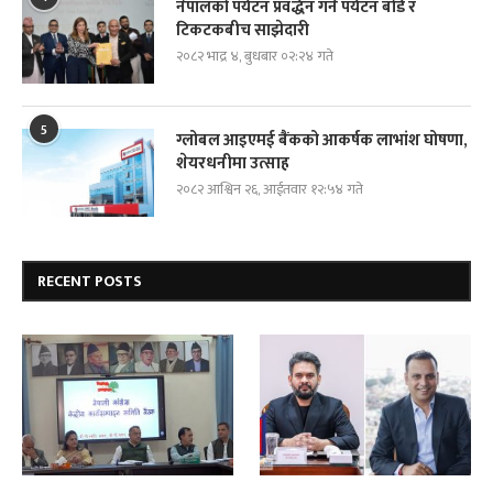
नेपालको पर्यटन प्रवर्द्धन गर्न पर्यटन बोर्ड र
टिकटकबीच साझेदारी
२०८२ भाद्र ४, बुधबार ०२:२४ गते
5
ग्लोबल आइएमई बैंकको आकर्षक लाभांश घोषणा,
शेयरधनीमा उत्साह
२०८२ आश्विन २६, आईतवार १२:५४ गते
RECENT POSTS