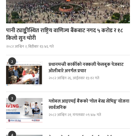
पानी ट्याङ्कीस्थित राष्ट्रिय वाणिज्य बैंकबाट नगद ५ करोड र १८
किलो सुन चोरी
२०८२ आश्विन २, बिहीबार १३:४६ गते
2
प्रधानमन्त्री कार्कीको नक्कली फेसबुक पेजबाट
ओलीबारे अनर्गल प्रचार
२०८२ आश्विन २६, आईतवार १३:१२ गते
3
ग्लोबल आइएमई बैंकको ‘गोल बेस्ड सेभिङ्ग’ योजना
सार्वजनिक
२०८२ आश्विन २१, मंगलवार ०९:४७ गते
4