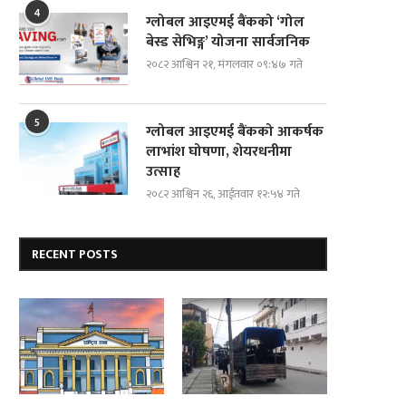
4
ग्लोबल आइएमई बैंकको ‘गोल
बेस्ड सेभिङ्ग’ योजना सार्वजनिक
२०८२ आश्विन २१, मंगलवार ०९:४७ गते
5
ग्लोबल आइएमई बैंकको आकर्षक
लाभांश घोषणा, शेयरधनीमा
उत्साह
२०८२ आश्विन २६, आईतवार १२:५४ गते
RECENT POSTS