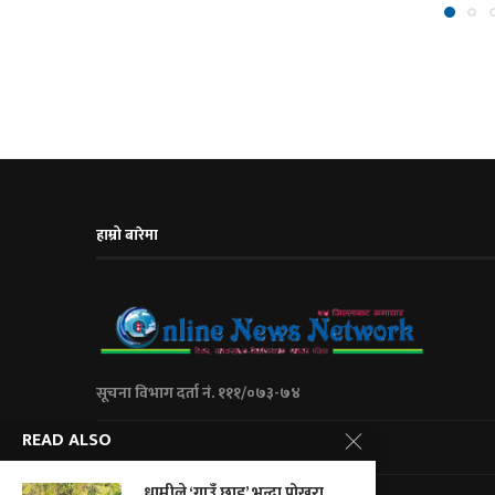
हाम्रो बारेमा
सूचना विभाग दर्ता नं. १११/०७३-७४
READ ALSO
City Express Media Pvt. Ltd
धामीले ‘गाउँ छाड’ भन्दा पोखरा