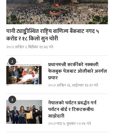
पानी ट्याङ्कीस्थित राष्ट्रिय वाणिज्य बैंकबाट नगद ५
करोड र १८ किलो सुन चोरी
२०८२ आश्विन २, बिहीबार १३:४६ गते
2
प्रधानमन्त्री कार्कीको नक्कली
फेसबुक पेजबाट ओलीबारे अनर्गल
प्रचार
२०८२ आश्विन २६, आईतवार १३:१२ गते
3
नेपालको पर्यटन प्रवर्द्धन गर्न
पर्यटन बोर्ड र टिकटकबीच
साझेदारी
२०८२ भाद्र ४, बुधबार ०२:२४ गते