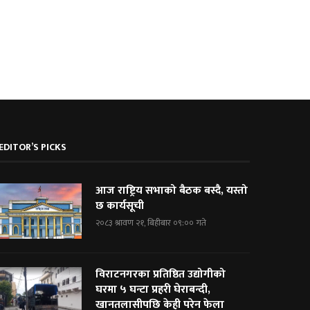
EDITOR’S PICKS
आज राष्ट्रिय सभाको बैठक बस्दै, यस्तो
छ कार्यसूची
२०८३ श्रावण २१, बिहीबार ०९:०० गते
विराटनगरका प्रतिष्ठित उद्योगीको
घरमा ५ घन्टा प्रहरी घेराबन्दी,
खानतलासीपछि केही परेन फेला