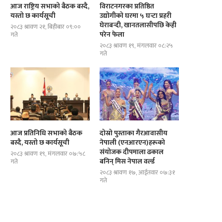
आज राष्ट्रिय सभाको बैठक बस्दै,
विराटनगरका प्रतिष्ठित
यस्तो छ कार्यसूची
उद्योगीको घरमा ५ घन्टा प्रहरी
घेराबन्दी, खानतलासीपछि केही
२०८३ श्रावण २१, बिहीबार ०९:००
परेन फेला
गते
२०८३ श्रावण १९, मंगलवार ०८:२५
गते
आज प्रतिनिधि सभाको बैठक
दोस्रो पुस्ताका गैरआवासीय
बस्दै, यस्तो छ कार्यसूची
नेपाली (एनआरएन)हरूको
संयोजक दीपमाला ढकाल
२०८३ श्रावण १९, मंगलवार ०७:५८
बनिन् मिस नेपाल वर्ल्ड
गते
२०८३ श्रावण १७, आईतवार ०७:३१
गते