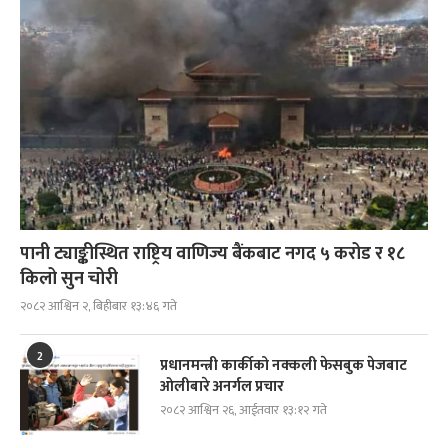
पानी ट्याङ्कीस्थित राष्ट्रिय वाणिज्य बैंकबाट नगद ५ करोड र १८
किलो सुन चोरी
२०८२ आश्विन २, बिहीबार १३:४६ गते
2
प्रधानमन्त्री कार्कीको नक्कली फेसबुक पेजबाट
ओलीबारे अनर्गल प्रचार
२०८२ आश्विन २६, आईतवार १३:१२ गते