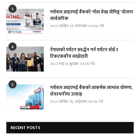
3
ग्लोबल आइएमई बैंकको ‘गोल बेस्ड सेभिङ्ग’ योजना
सार्वजनिक
२०८२ आश्विन २१, मंगलवार ०९:४७ गते
4
नेपालको पर्यटन प्रवर्द्धन गर्न पर्यटन बोर्ड र
टिकटकबीच साझेदारी
२०८२ भाद्र ४, बुधबार ०२:२४ गते
5
ग्लोबल आइएमई बैंकको आकर्षक लाभांश घोषणा,
शेयरधनीमा उत्साह
२०८२ आश्विन २६, आईतवार १२:५४ गते
RECENT POSTS