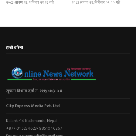
२०८३ श्रावण २३, शनिबार २१:२६ गते
२०८३ श्रावण २१, बिहीबार ०९:०० गते
हाम्रो बारेमा
सूचना विभाग दर्ता नं. १११/०७३-७४
City Express Media Pvt. Ltd
Kalanki-14 Kathmandu, Nepal
+977 01 5234623/ 9851046267
For Adv.: cityemedia@gmail.com