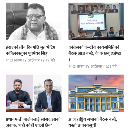
हराएको तीन दिनपछि मृत भेटिए
कांग्रेसको केन्द्रीय कार्यसमितिको
कपिलवस्तुका पूर्वमेयर सिंह
बैठक आज बस्दै, के के छन् एजेण्डा
?
२०८३ श्रावण २४, आईतवार १४:२५ गते
२०८३ श्रावण २४, आईतवार ०९:३६ गते
प्रधानमन्त्री बालेनलाई सांसद झाको
आज राष्ट्रिय सभाको बैठक बस्दै,
जवाफ: ‘यहाँ कोही एक्लो छैन’
यस्तो छ कार्यसूची