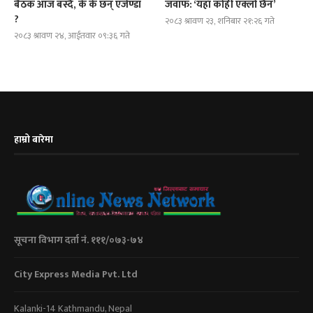
बैठक आज बस्दै, के के छन् एजेण्डा
जवाफ: ‘यहाँ कोही एक्लो छैन’
?
२०८३ श्रावण २३, शनिबार २१:२६ गते
२०८३ श्रावण २४, आईतवार ०९:३६ गते
हाम्रो बारेमा
सूचना विभाग दर्ता नं. १११/०७३-७४
City Express Media Pvt. Ltd
Kalanki-14 Kathmandu, Nepal