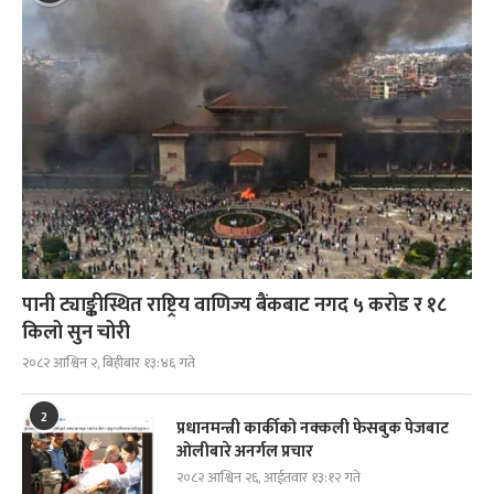
पानी ट्याङ्कीस्थित राष्ट्रिय वाणिज्य बैंकबाट नगद ५ करोड र १८
किलो सुन चोरी
२०८२ आश्विन २, बिहीबार १३:४६ गते
2
प्रधानमन्त्री कार्कीको नक्कली फेसबुक पेजबाट
ओलीबारे अनर्गल प्रचार
२०८२ आश्विन २६, आईतवार १३:१२ गते