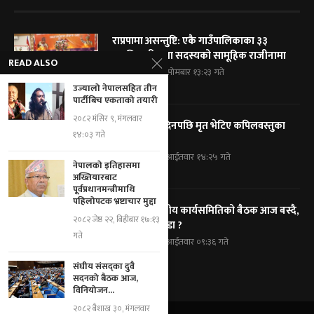
राप्रपामा असन्तुष्टि: एकै गाउँपालिकाका ३३
पदाधिकारी तथा सदस्यको सामूहिक राजीनामा
READ ALSO
२०८३ श्रावण २५, सोमबार १३:२३ गते
उज्यालो नेपालसहित तीन
पार्टीबिच एकताको तयारी
२०८२ मंसिर ९, मंगलवार
हराएको तीन दिनपछि मृत भेटिए कपिलवस्तुका
१४:०३ गते
पूर्वमेयर सिंह
२०८३ श्रावण २४, आईतवार १४:२५ गते
नेपालको इतिहासमा
अख्तियारबाट
पूर्वप्रधानमन्त्रीमाथि
पहिलोपटक भ्रष्टाचार मुद्दा
कांग्रेसको केन्द्रीय कार्यसमितिको बैठक आज बस्दै,
२०८२ जेष्ठ २२, बिहीबार १७:१३
के के छन् एजेण्डा ?
गते
२०८३ श्रावण २४, आईतवार ०९:३६ गते
संघीय संसद्का दुवै
सदनको बैठक आज,
विनियोजन...
२०८२ बैशाख ३०, मंगलवार