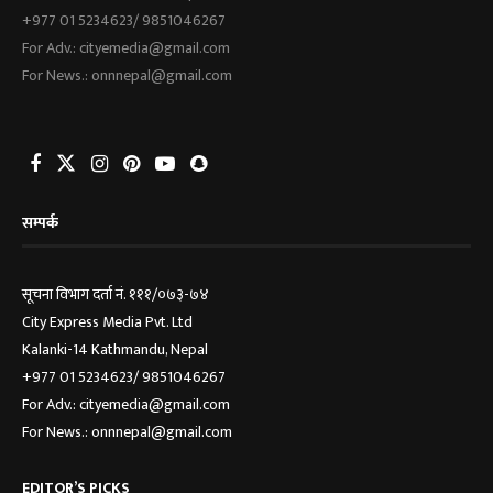
+977 01 5234623/ 9851046267
For Adv.: cityemedia@gmail.com
For News.: onnnepal@gmail.com
सम्पर्क
सूचना विभाग दर्ता नं. १११/०७३-७४
City Express Media Pvt. Ltd
Kalanki-14 Kathmandu, Nepal
+977 01 5234623/ 9851046267
For Adv.: cityemedia@gmail.com
For News.: onnnepal@gmail.com
EDITOR’S PICKS