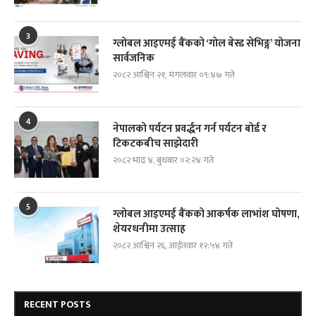
3
ग्लोबल आइएमई बैंकको ‘गोल बेस्ड सेभिङ्ग’ योजना
सार्वजनिक
२०८२ आश्विन २१, मंगलवार ०९:४७ गते
4
नेपालको पर्यटन प्रवर्द्धन गर्न पर्यटन बोर्ड र
टिकटकबीच साझेदारी
२०८२ भाद्र ४, बुधबार ०२:२४ गते
5
ग्लोबल आइएमई बैंकको आकर्षक लाभांश घोषणा,
शेयरधनीमा उत्साह
२०८२ आश्विन २६, आईतवार १२:५४ गते
RECENT POSTS