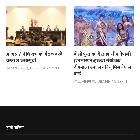
आज प्रतिनिधि सभाको बैठक बस्दै,
दोस्रो पुस्ताका गैरआवासीय नेपाली
यस्तो छ कार्यसूची
(एनआरएन)हरूको संयोजक
दीपमाला ढकाल बनिन् मिस नेपाल
२०८३ श्रावण १९, मंगलवार ०७:५८ गते
वर्ल्ड
२०८३ श्रावण १७, आईतवार ०७:३१ गते
हाम्रो बारेमा