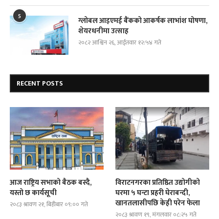
5
ग्लोबल आइएमई बैंकको आकर्षक लाभांश घोषणा,
शेयरधनीमा उत्साह
२०८२ आश्विन २६, आईतवार १२:५४ गते
RECENT POSTS
आज राष्ट्रिय सभाको बैठक बस्दै,
विराटनगरका प्रतिष्ठित उद्योगीको
यस्तो छ कार्यसूची
घरमा ५ घन्टा प्रहरी घेराबन्दी,
खानतलासीपछि केही परेन फेला
२०८३ श्रावण २१, बिहीबार ०९:०० गते
२०८३ श्रावण १९, मंगलवार ०८:२५ गते