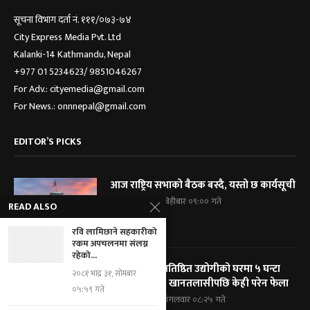
सूचना विभाग दर्ता नं. १११/०७३-७४
City Express Media Pvt. Ltd
Kalanki-14 Kathmandu, Nepal
+977 01 5234623/ 9851046267
For Adv.: cityemedia@gmail.com
For News.: onnnepal@gmail.com
EDITOR’S PICKS
आज राष्ट्रिय सभाको बैठक बस्दै, यस्तो छ कार्यसूची
२०८३ श्रावण २१, बिहीबार ०९:०० गते
READ ALSO
रवि लामिछाने सहकारीको
रकम अपचलनमा संलग्न
रहेको...
विराटनगरका प्रतिष्ठित उद्योगीको घरमा ५ घन्टा
२०८१ भाद्र ३१, सोमबार
प्रहरी घेराबन्दी, खानतलासीपछि केही परेन फेला
०५:५९ गते
२०८३ श्रावण १९, मंगलवार ०८:२५ गते