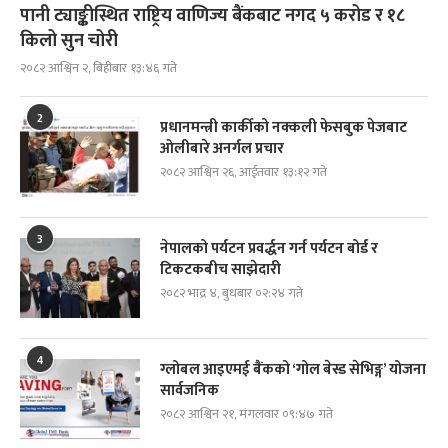
पानी ट्याङ्कीस्थित राष्ट्रिय वाणिज्य बैंकबाट नगद ५ करोड र १८
किलो सुन चोरी
२०८२ आश्विन २, बिहीबार १३:४६ गते
2
प्रधानमन्त्री कार्कीको नक्कली फेसबुक पेजबाट
ओलीबारे अनर्गल प्रचार
२०८२ आश्विन २६, आईतवार १३:१२ गते
3
नेपालको पर्यटन प्रवर्द्धन गर्न पर्यटन बोर्ड र
टिकटकबीच साझेदारी
२०८२ भाद्र ४, बुधबार ०२:२४ गते
4
ग्लोबल आइएमई बैंकको ‘गोल बेस्ड सेभिङ्ग’ योजना
सार्वजनिक
२०८२ आश्विन २१, मंगलवार ०९:४७ गते