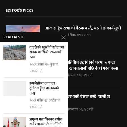
EDITOR’S PICKS
आज राष्ट्रिय सभाको बैठक बस्दै, यस्तो छ कार्यसूची
२०८३ श्रावण २१, बिहीबार ०९:०० गते
READ ALSO
दाउन्नेको खुर्सानी खोलामा
सडक भासियो, राजमार्ग
ठप्प
विराटनगरका प्रतिष्ठित उद्योगीको घरमा ५ घन्टा
२०८२ असार २५, बुधबार
प्रहरी घेराबन्दी, खानतलासीपछि केही परेन फेला
०३:३२ गते
२०८३ श्रावण १९, मंगलवार ०८:२५ गते
रुपन्देहीमा ट्याक्टर
दुर्घटना हुँदा चालकको
मृत्यु
आज प्रतिनिधि सभाको बैठक बस्दै, यस्तो छ
२०८१ मंसिर २३, आईतवार
कार्यसूची
०३:३९ गते
२०८३ श्रावण १९, मंगलवार ०७:५८ गते
अमूल्य मताधिकार प्रयोग
गर्न प्रधानमन्त्री कार्कीको