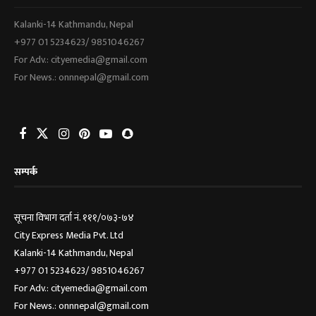
Kalanki-14 Kathmandu, Nepal
+977 01 5234623/ 9851046267
For Adv.: cityemedia@gmail.com
For News.: onnnepal@gmail.com
सम्पर्क
सूचना विभाग दर्ता नं. १११/०७३-७४
City Express Media Pvt. Ltd
Kalanki-14 Kathmandu, Nepal
+977 01 5234623/ 9851046267
For Adv.: cityemedia@gmail.com
For News.: onnnepal@gmail.com