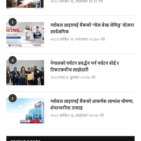
२०८२ आश्विन २६, आईतवार १३:१२ गते
3
ग्लोबल आइएमई बैंकको ‘गोल बेस्ड सेभिङ्ग’ योजना
सार्वजनिक
२०८२ आश्विन २१, मंगलवार ०९:४७ गते
4
नेपालको पर्यटन प्रवर्द्धन गर्न पर्यटन बोर्ड र
टिकटकबीच साझेदारी
२०८२ भाद्र ४, बुधबार ०२:२४ गते
5
ग्लोबल आइएमई बैंकको आकर्षक लाभांश घोषणा,
शेयरधनीमा उत्साह
२०८२ आश्विन २६, आईतवार १२:५४ गते