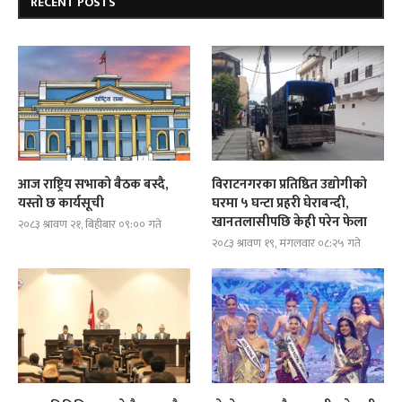
RECENT POSTS
आज राष्ट्रिय सभाको बैठक बस्दै,
विराटनगरका प्रतिष्ठित उद्योगीको
यस्तो छ कार्यसूची
घरमा ५ घन्टा प्रहरी घेराबन्दी,
खानतलासीपछि केही परेन फेला
२०८३ श्रावण २१, बिहीबार ०९:०० गते
२०८३ श्रावण १९, मंगलवार ०८:२५ गते