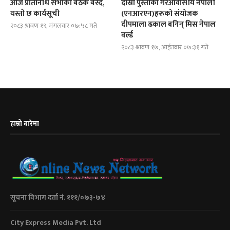
आज प्रतिनिधि सभाको बैठक बस्दै,
दोस्रो पुस्ताका गैरआवासीय नेपाली
यस्तो छ कार्यसूची
(एनआरएन)हरूको संयोजक
दीपमाला ढकाल बनिन् मिस नेपाल
२०८३ श्रावण १९, मंगलवार ०७:५८ गते
वर्ल्ड
२०८३ श्रावण १७, आईतवार ०७:३१ गते
हाम्रो बारेमा
सूचना विभाग दर्ता नं. १११/०७३-७४
City Express Media Pvt. Ltd