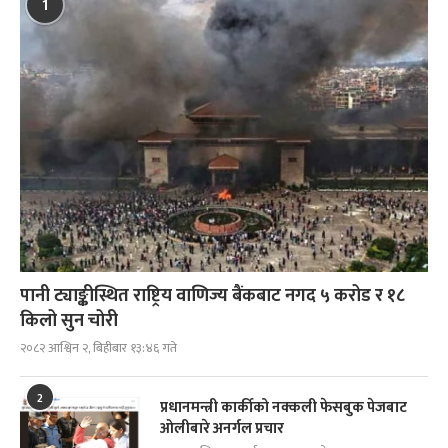
1
पानी ट्याङ्कीस्थित राष्ट्रिय वाणिज्य बैंकबाट नगद ५ करोड र १८
किलो सुन चोरी
२०८२ आश्विन २, बिहीबार १३:४६ गते
2
प्रधानमन्त्री कार्कीको नक्कली फेसबुक पेजबाट
ओलीबारे अनर्गल प्रचार