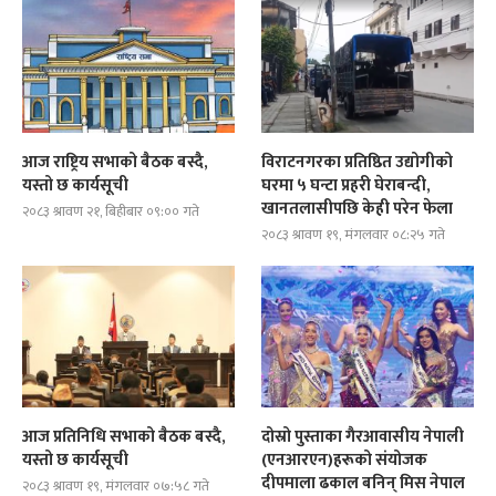
आज राष्ट्रिय सभाको बैठक बस्दै,
विराटनगरका प्रतिष्ठित उद्योगीको
यस्तो छ कार्यसूची
घरमा ५ घन्टा प्रहरी घेराबन्दी,
खानतलासीपछि केही परेन फेला
२०८३ श्रावण २१, बिहीबार ०९:०० गते
२०८३ श्रावण १९, मंगलवार ०८:२५ गते
आज प्रतिनिधि सभाको बैठक बस्दै,
दोस्रो पुस्ताका गैरआवासीय नेपाली
यस्तो छ कार्यसूची
(एनआरएन)हरूको संयोजक
दीपमाला ढकाल बनिन् मिस नेपाल
२०८३ श्रावण १९, मंगलवार ०७:५८ गते