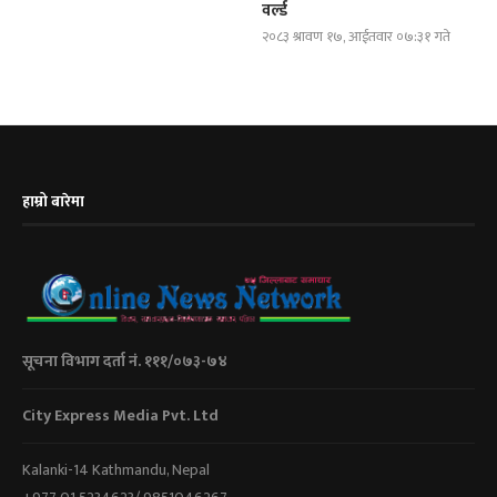
वर्ल्ड
२०८३ श्रावण १७, आईतवार ०७:३१ गते
हाम्रो बारेमा
सूचना विभाग दर्ता नं. १११/०७३-७४
City Express Media Pvt. Ltd
Kalanki-14 Kathmandu, Nepal