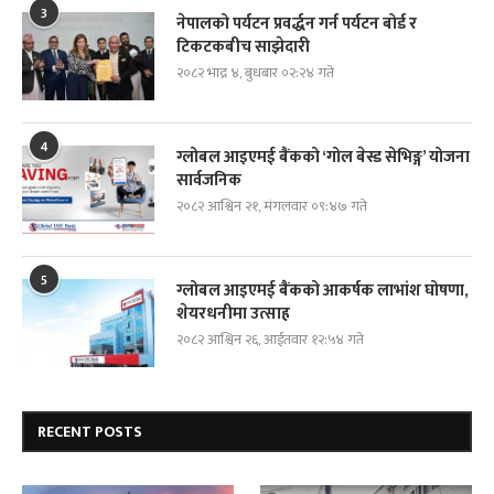
3
नेपालको पर्यटन प्रवर्द्धन गर्न पर्यटन बोर्ड र
टिकटकबीच साझेदारी
२०८२ भाद्र ४, बुधबार ०२:२४ गते
4
ग्लोबल आइएमई बैंकको ‘गोल बेस्ड सेभिङ्ग’ योजना
सार्वजनिक
२०८२ आश्विन २१, मंगलवार ०९:४७ गते
5
ग्लोबल आइएमई बैंकको आकर्षक लाभांश घोषणा,
शेयरधनीमा उत्साह
२०८२ आश्विन २६, आईतवार १२:५४ गते
RECENT POSTS