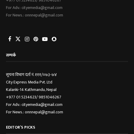
+977 01 5234623/ 9851046267
For Adv.: cityemedia@gmail.com
For News.: onnnepal@gmail.com
सम्पर्क
सूचना विभाग दर्ता नं. १११/०७३-७४
City Express Media Pvt. Ltd
Kalanki-14 Kathmandu, Nepal
+977 01 5234623/ 9851046267
For Adv.: cityemedia@gmail.com
For News.: onnnepal@gmail.com
EDITOR’S PICKS