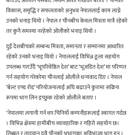
बताउँदै ओलीले यसबाट सिक्ने आशा राखेको बताए । चीनको
विकास, समृद्धि र सफलताको अनुभव नेपाललाई काम लाग्ने
उनको भनाइ थियो । नेपाल र चीनबीच केवल मित्रता मात्रै रहेको
तर कुनै समस्या नरहेको ओलीको भनाइ थियो ।
दुई देशबीचको सम्बन्ध मित्रता, समानता र सम्मानमा आधारित
रहेको उनको भनाइ थियो । नेपाललाई विभिन्न ठूला सहयोग
उपलब्ध गराउँदै ‘भूपरिवेष्ठित देश’ बाट ‘भूजडित देश’ मा परिणत
गर्न सहयोग गरेकोमा चीनलाई ओलीले धन्यवाद दिए । नेपाल
’बेल्ट एण्ड रोड’ परियोजनालाई अघि बढाउने कुरामा सक्रिय
रूपमा भाग लिन इच्छुक रहेको ओलीले बताए ।
‘नेपालमा लगानी गर्न थप चिनियाँ कम्पनीहरूलाई स्वागत गर्दछ
। विभिन्न क्षेत्रमा हामीबीच व्यावहारिक र गहिरो सहयोग छ।
तिब्बत र ताइवान दुवै चीनको भूभागका अविभाज्य भाग हुन् ।