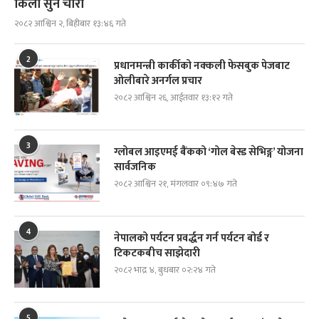
किलो सुन चोरी
२०८२ आश्विन २, बिहीबार १३:४६ गते
2
प्रधानमन्त्री कार्कीको नक्कली फेसबुक पेजबाट
ओलीबारे अनर्गल प्रचार
२०८२ आश्विन २६, आईतवार १३:१२ गते
3
ग्लोबल आइएमई बैंकको ‘गोल बेस्ड सेभिङ्ग’ योजना
सार्वजनिक
२०८२ आश्विन २१, मंगलवार ०९:४७ गते
4
नेपालको पर्यटन प्रवर्द्धन गर्न पर्यटन बोर्ड र
टिकटकबीच साझेदारी
२०८२ भाद्र ४, बुधबार ०२:२४ गते
5