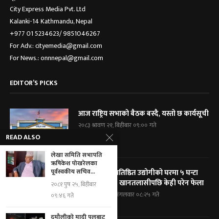
City Express Media Pvt. Ltd
Kalanki-14 Kathmandu, Nepal
+977 01 5234623/ 9851046267
For Adv.: cityemedia@gmail.com
For News.: onnnepal@gmail.com
EDITOR’S PICKS
आज राष्ट्रिय सभाको बैठक बस्दै, यस्तो छ कार्यसूची
२०८३ श्रावण २१, बिहीबार ०९:०० गते
READ ALSO
लेखा समिति सभापति
ऋषिकेश पोखरेलका
पूर्वस्वकीय सचिव...
विराटनगरका प्रतिष्ठित उद्योगीको घरमा ५ घन्टा
प्रहरी घेराबन्दी, खानतलासीपछि केही परेन फेला
२०८१ पुष २५, बिहीबार
२०८३ श्रावण १९, मंगलवार ०८:२५ गते
०९:४६ गते
दमौलीको मादी पुलबाट