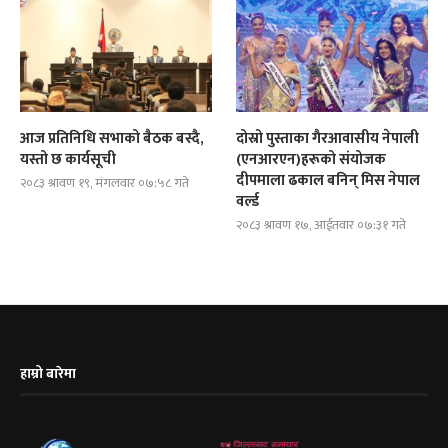
आज प्रतिनिधि सभाको बैठक बस्दै,
दोस्रो पुस्ताका गैरआवासीय नेपाली
यस्तो छ कार्यसूची
(एनआरएन)हरूको संयोजक
दीपमाला ढकाल बनिन् मिस नेपाल
२०८३ श्रावण १९, मंगलवार ०७:५८ गते
वर्ल्ड
२०८३ श्रावण १७, आईतवार ०७:३१ गते
हाम्रो बारेमा