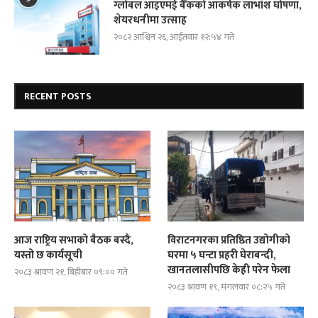
ग्लोबल आइएमई बैंकको आकर्षक लाभांश घोषणा,
शेयरधनीमा उत्साह
२०८२ आश्विन २६, आईतवार १२:५४ गते
RECENT POSTS
आज राष्ट्रिय सभाको बैठक बस्दै,
विराटनगरका प्रतिष्ठित उद्योगीको
यस्तो छ कार्यसूची
घरमा ५ घन्टा प्रहरी घेराबन्दी,
खानतलासीपछि केही परेन फेला
२०८३ श्रावण २१, बिहीबार ०९:०० गते
२०८३ श्रावण १९, मंगलवार ०८:२५ गते