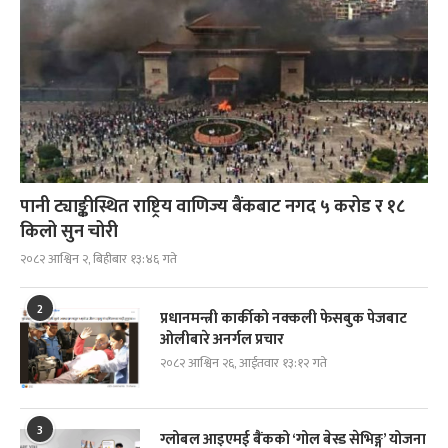
पानी ट्याङ्कीस्थित राष्ट्रिय वाणिज्य बैंकबाट नगद ५ करोड र १८
किलो सुन चोरी
२०८२ आश्विन २, बिहीबार १३:४६ गते
2
प्रधानमन्त्री कार्कीको नक्कली फेसबुक पेजबाट
ओलीबारे अनर्गल प्रचार
२०८२ आश्विन २६, आईतवार १३:१२ गते
3
ग्लोबल आइएमई बैंकको ‘गोल बेस्ड सेभिङ्ग’ योजना