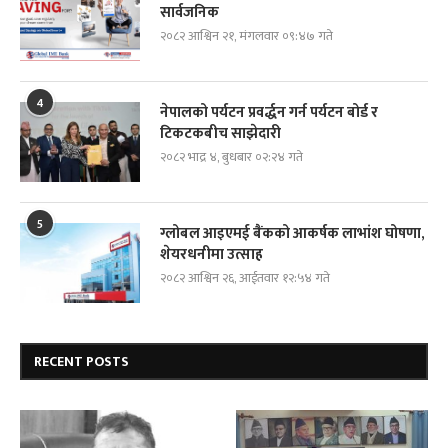
सार्वजनिक
२०८२ आश्विन २१, मंगलवार ०९:४७ गते
4
नेपालको पर्यटन प्रवर्द्धन गर्न पर्यटन बोर्ड र
टिकटकबीच साझेदारी
२०८२ भाद्र ४, बुधबार ०२:२४ गते
5
ग्लोबल आइएमई बैंकको आकर्षक लाभांश घोषणा,
शेयरधनीमा उत्साह
२०८२ आश्विन २६, आईतवार १२:५४ गते
RECENT POSTS