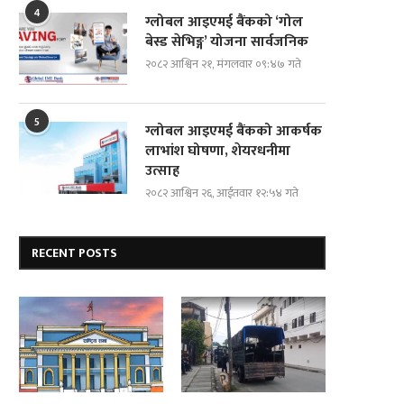
4
ग्लोबल आइएमई बैंकको ‘गोल
बेस्ड सेभिङ्ग’ योजना सार्वजनिक
२०८२ आश्विन २१, मंगलवार ०९:४७ गते
5
ग्लोबल आइएमई बैंकको आकर्षक
लाभांश घोषणा, शेयरधनीमा
उत्साह
२०८२ आश्विन २६, आईतवार १२:५४ गते
RECENT POSTS