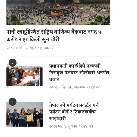
पानी ट्याङ्कीस्थित राष्ट्रिय वाणिज्य बैंकबाट नगद ५
करोड र १८ किलो सुन चोरी
२०८२ आश्विन २, बिहीबार १३:४६ गते
2
प्रधानमन्त्री कार्कीको नक्कली
फेसबुक पेजबाट ओलीबारे अनर्गल
प्रचार
२०८२ आश्विन २६, आईतवार १३:१२ गते
3
नेपालको पर्यटन प्रवर्द्धन गर्न
पर्यटन बोर्ड र टिकटकबीच
साझेदारी
२०८२ भाद्र ४, बुधबार ०२:२४ गते