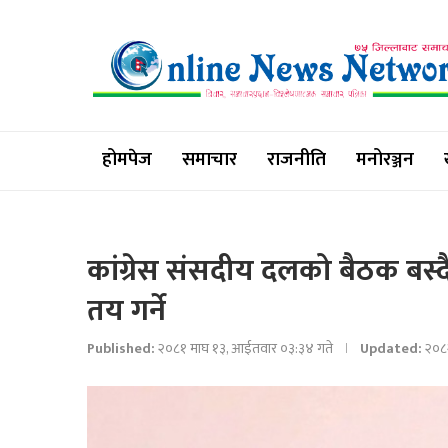
होमपेज
समाचार
राजनीति
मनोरञ्जन
कांग्रेस संसदीय दलको बैठक बस्द
तय गर्ने
Published:
२०८१ माघ १३, आईतवार ०३:३४ गते
Updated:
२०८२