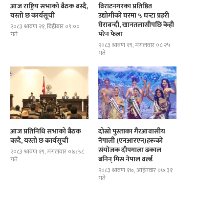
आज राष्ट्रिय सभाको बैठक बस्दै,
विराटनगरका प्रतिष्ठित
यस्तो छ कार्यसूची
उद्योगीको घरमा ५ घन्टा प्रहरी
घेराबन्दी, खानतलासीपछि केही
२०८३ श्रावण २१, बिहीबार ०९:००
परेन फेला
गते
२०८३ श्रावण १९, मंगलवार ०८:२५
गते
आज प्रतिनिधि सभाको बैठक
दोस्रो पुस्ताका गैरआवासीय
बस्दै, यस्तो छ कार्यसूची
नेपाली (एनआरएन)हरूको
दोस्रो पुस्ताका गैरआवासीय नेपाली
ब्रोड पिकमा अस्ताए नेपाली पर्वतारोही
संयोजक दीपमाला ढकाल
२०८३ श्रावण १९, मंगलवार ०७:५८
(एनआरएन)हरूको संयोजक दीपमाला ढकाल...
यस्तो थियो...
बनिन् मिस नेपाल वर्ल्ड
गते
२०८३ श्रावण १७, आईतवार ०७:३१
गते