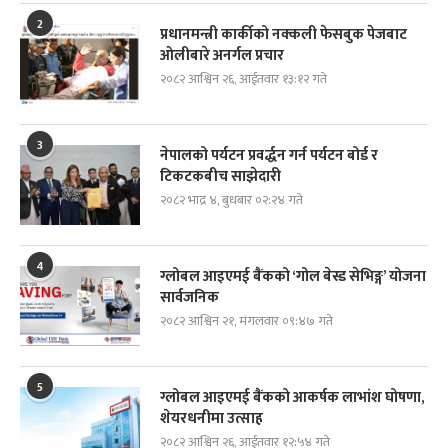
2
प्रधानमन्त्री कार्कीको नक्कली फेसबुक पेजबाट
ओलीबारे अनर्गल प्रचार
२०८२ आश्विन २६, आईतवार १३:१२ गते
3
नेपालको पर्यटन प्रवर्द्धन गर्न पर्यटन बोर्ड र
टिकटकबीच साझेदारी
२०८२ भाद्र ४, बुधबार ०२:२४ गते
4
ग्लोबल आइएमई बैंकको ‘गोल बेस्ड सेभिङ्ग’ योजना
सार्वजनिक
२०८२ आश्विन २१, मंगलवार ०९:४७ गते
5
ग्लोबल आइएमई बैंकको आकर्षक लाभांश घोषणा,
शेयरधनीमा उत्साह
२०८२ आश्विन २६, आईतवार १२:५४ गते