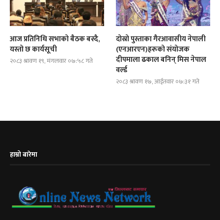
आज प्रतिनिधि सभाको बैठक बस्दै,
दोस्रो पुस्ताका गैरआवासीय नेपाली
यस्तो छ कार्यसूची
(एनआरएन)हरूको संयोजक
दीपमाला ढकाल बनिन् मिस नेपाल
२०८३ श्रावण १९, मंगलवार ०७:५८ गते
वर्ल्ड
२०८३ श्रावण १७, आईतवार ०७:३१ गते
हाम्रो बारेमा