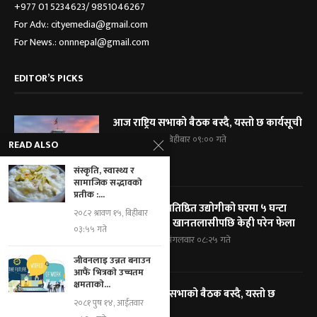
+977 01 5234623/ 9851046267
For Adv.: cityemedia@gmail.com
For News.: onnnepal@gmail.com
EDITOR’S PICKS
आज राष्ट्रिय सभाको बैठक बस्दै, यस्तो छ कार्यसूची
२०८३ श्रावण २१, बिहीबार ०९:०० गते
READ ALSO
संस्कृति, स्वास्थ्य र
सामाजिक सद्भावको
प्रतीक :...
विराटनगरका प्रतिष्ठित उद्योगीको घरमा ५ घन्टा
२०८२ श्रावण १५, बिहीबार
प्रहरी घेराबन्दी, खानतलासीपछि केही परेन फेला
०३:५५ गते
२०८३ श्रावण १९, मंगलवार ०८:२५ गते
जीवनलाइ उन्नत बनाउन
आफैं भित्रकाे उच्चतम
क्षमताकाे...
आज प्रतिनिधि सभाको बैठक बस्दै, यस्तो छ
२०८१ पुष १४, आईतवार
कार्यसूची