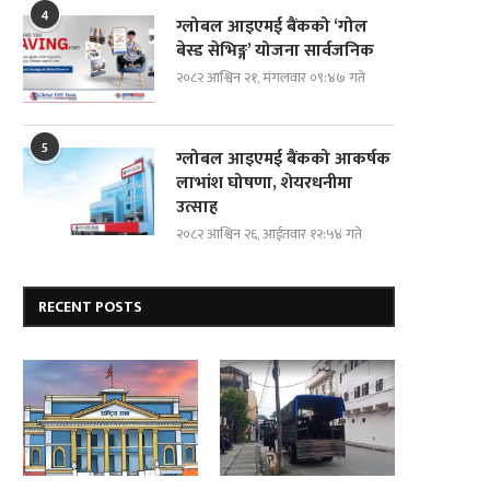
4
ग्लोबल आइएमई बैंकको ‘गोल
बेस्ड सेभिङ्ग’ योजना सार्वजनिक
२०८२ आश्विन २१, मंगलवार ०९:४७ गते
5
ग्लोबल आइएमई बैंकको आकर्षक
लाभांश घोषणा, शेयरधनीमा
उत्साह
२०८२ आश्विन २६, आईतवार १२:५४ गते
RECENT POSTS