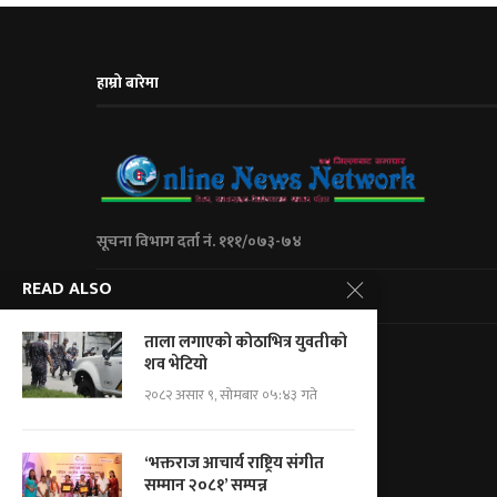
हाम्रो बारेमा
सूचना विभाग दर्ता नं. १११/०७३-७४
READ ALSO
City Express Media Pvt. Ltd
ताला लगाएको कोठाभित्र युवतीको
Kalanki-14 Kathmandu, Nepal
शव भेटियो
+977 01 5234623/ 9851046267
२०८२ असार ९, सोमबार ०५:४३ गते
For Adv.: cityemedia@gmail.com
For News.: onnnepal@gmail.com
‘भक्तराज आचार्य राष्ट्रिय संगीत
सम्मान २०८१’ सम्पन्न