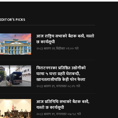
EDITOR’S PICKS
आज राष्ट्रिय सभाको बैठक बस्दै, यस्तो
छ कार्यसूची
२०८३ श्रावण २१, बिहीबार ०९:०० गते
विराटनगरका प्रतिष्ठित उद्योगीको
घरमा ५ घन्टा प्रहरी घेराबन्दी,
खानतलासीपछि केही परेन फेला
२०८३ श्रावण १९, मंगलवार ०८:२५ गते
आज प्रतिनिधि सभाको बैठक बस्दै,
यस्तो छ कार्यसूची
२०८३ श्रावण १९, मंगलवार ०७:५८ गते