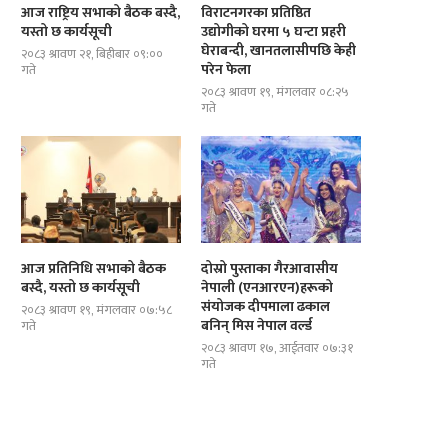
आज राष्ट्रिय सभाको बैठक बस्दै,
विराटनगरका प्रतिष्ठित
यस्तो छ कार्यसूची
उद्योगीको घरमा ५ घन्टा प्रहरी
घेराबन्दी, खानतलासीपछि केही
२०८३ श्रावण २१, बिहीबार ०९:००
परेन फेला
गते
२०८३ श्रावण १९, मंगलवार ०८:२५
गते
आज प्रतिनिधि सभाको बैठक
दोस्रो पुस्ताका गैरआवासीय
दोस्रो पुस्ताका गैरआवासीय नेपाली
ब्रोड पिकमा अस्ताए नेपाली पर्वतारोही
बस्दै, यस्तो छ कार्यसूची
नेपाली (एनआरएन)हरूको
(एनआरएन)हरूको संयोजक दीपमाला ढकाल...
यस्तो थियो...
संयोजक दीपमाला ढकाल
२०८३ श्रावण १९, मंगलवार ०७:५८
बनिन् मिस नेपाल वर्ल्ड
गते
२०८३ श्रावण १७, आईतवार ०७:३१
गते