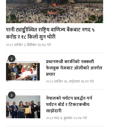
पानी ट्याङ्कीस्थित राष्ट्रिय वाणिज्य बैंकबाट नगद ५
करोड र १८ किलो सुन चोरी
२०८२ आश्विन २, बिहीबार १३:४६ गते
2
प्रधानमन्त्री कार्कीको नक्कली
फेसबुक पेजबाट ओलीबारे अनर्गल
प्रचार
२०८२ आश्विन २६, आईतवार १३:१२ गते
3
नेपालको पर्यटन प्रवर्द्धन गर्न
पर्यटन बोर्ड र टिकटकबीच
साझेदारी
२०८२ भाद्र ४, बुधबार ०२:२४ गते