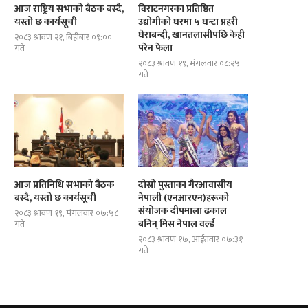
आज राष्ट्रिय सभाको बैठक बस्दै,
विराटनगरका प्रतिष्ठित
यस्तो छ कार्यसूची
उद्योगीको घरमा ५ घन्टा प्रहरी
घेराबन्दी, खानतलासीपछि केही
२०८३ श्रावण २१, बिहीबार ०९:००
परेन फेला
गते
२०८३ श्रावण १९, मंगलवार ०८:२५
गते
आज प्रतिनिधि सभाको बैठक
दोस्रो पुस्ताका गैरआवासीय
बस्दै, यस्तो छ कार्यसूची
नेपाली (एनआरएन)हरूको
संयोजक दीपमाला ढकाल
२०८३ श्रावण १९, मंगलवार ०७:५८
बनिन् मिस नेपाल वर्ल्ड
गते
२०८३ श्रावण १७, आईतवार ०७:३१
गते