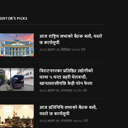
EDITOR’S PICKS
आज राष्ट्रिय सभाको बैठक बस्दै, यस्तो
छ कार्यसूची
२०८३ श्रावण २१, बिहीबार ०९:०० गते
विराटनगरका प्रतिष्ठित उद्योगीको
घरमा ५ घन्टा प्रहरी घेराबन्दी,
खानतलासीपछि केही परेन फेला
२०८३ श्रावण १९, मंगलवार ०८:२५ गते
आज प्रतिनिधि सभाको बैठक बस्दै,
यस्तो छ कार्यसूची
२०८३ श्रावण १९, मंगलवार ०७:५८ गते