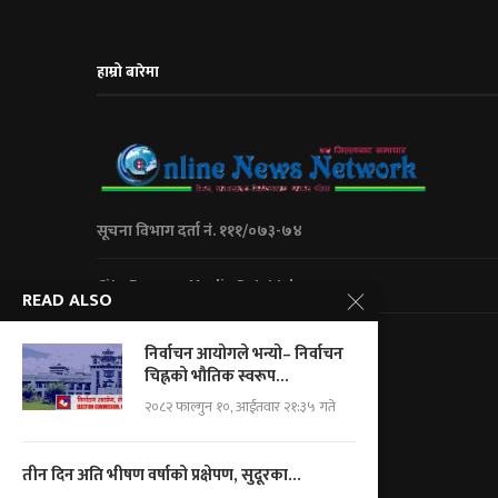
हाम्रो बारेमा
सूचना विभाग दर्ता नं. १११/०७३-७४
City Express Media Pvt. Ltd
READ ALSO
Kalanki-14 Kathmandu, Nepal
निर्वाचन आयाेगले भन्याे– निर्वाचन
+977 01 5234623/ 9851046267
चिह्नको भौतिक स्वरूप...
For Adv.: cityemedia@gmail.com
२०८२ फाल्गुन १०, आईतवार २१:३५ गते
For News.: onnnepal@gmail.com
तीन दिन अति भीषण वर्षाको प्रक्षेपण, सुदूरका...