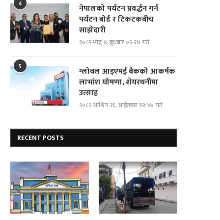
4
नेपालको पर्यटन प्रवर्द्धन गर्न
पर्यटन बोर्ड र टिकटकबीच
साझेदारी
२०८२ भाद्र ४, बुधबार ०२:२४ गते
5
ग्लोबल आइएमई बैंकको आकर्षक
लाभांश घोषणा, शेयरधनीमा
उत्साह
२०८२ आश्विन २६, आईतवार १२:५४ गते
RECENT POSTS