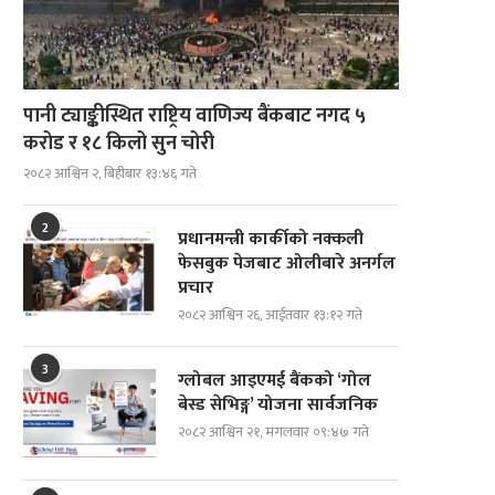
पानी ट्याङ्कीस्थित राष्ट्रिय वाणिज्य बैंकबाट नगद ५
करोड र १८ किलो सुन चोरी
२०८२ आश्विन २, बिहीबार १३:४६ गते
2
प्रधानमन्त्री कार्कीको नक्कली
फेसबुक पेजबाट ओलीबारे अनर्गल
प्रचार
२०८२ आश्विन २६, आईतवार १३:१२ गते
3
ग्लोबल आइएमई बैंकको ‘गोल
दोस्रो पुस्ताका गैरआवासीय नेपाली
ब्रोड पिकमा अस्ताए नेपाली पर्वतारोही
बेस्ड सेभिङ्ग’ योजना सार्वजनिक
(एनआरएन)हरूको संयोजक दीपमाला ढकाल...
यस्तो थियो...
२०८२ आश्विन २१, मंगलवार ०९:४७ गते