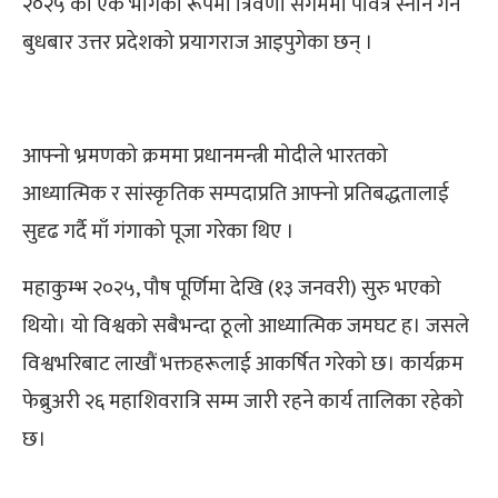
२०२५ को एक भागको रूपमा त्रिवेणी संगममा पवित्र स्नान गर्न
बुधबार उत्तर प्रदेशको प्रयागराज आइपुगेका छन् ।
आफ्नो भ्रमणको क्रममा प्रधानमन्त्री मोदीले भारतको
आध्यात्मिक र सांस्कृतिक सम्पदाप्रति आफ्नो प्रतिबद्धतालाई
सुदृढ गर्दै माँ गंगाको पूजा गरेका थिए ।
महाकुम्भ २०२५, पौष पूर्णिमा देखि (१३ जनवरी) सुरु भएको
थियो। यो विश्वको सबैभन्दा ठूलो आध्यात्मिक जमघट ह। जसले
विश्वभरिबाट लाखौं भक्तहरूलाई आकर्षित गरेको छ। कार्यक्रम
फेब्रुअरी २६ महाशिवरात्रि सम्म जारी रहने कार्य तालिका रहेको
छ।