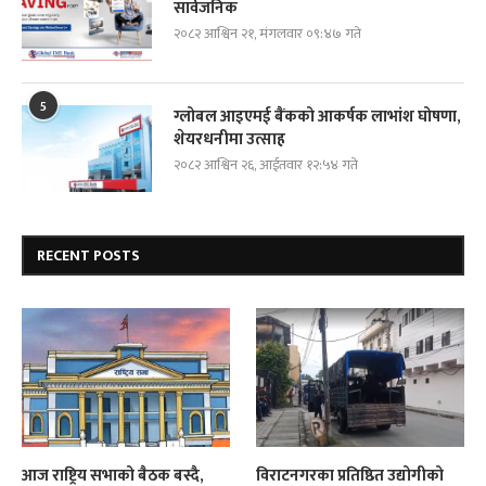
सार्वजनिक
२०८२ आश्विन २१, मंगलवार ०९:४७ गते
5
ग्लोबल आइएमई बैंकको आकर्षक लाभांश घोषणा,
शेयरधनीमा उत्साह
२०८२ आश्विन २६, आईतवार १२:५४ गते
RECENT POSTS
आज राष्ट्रिय सभाको बैठक बस्दै,
विराटनगरका प्रतिष्ठित उद्योगीको