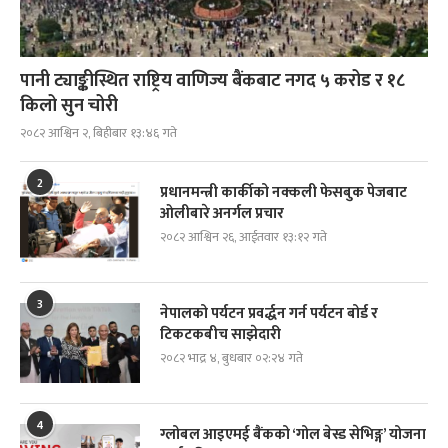
पानी ट्याङ्कीस्थित राष्ट्रिय वाणिज्य बैंकबाट नगद ५ करोड र १८
किलो सुन चोरी
२०८२ आश्विन २, बिहीबार १३:४६ गते
2
प्रधानमन्त्री कार्कीको नक्कली फेसबुक पेजबाट
ओलीबारे अनर्गल प्रचार
२०८२ आश्विन २६, आईतवार १३:१२ गते
3
नेपालको पर्यटन प्रवर्द्धन गर्न पर्यटन बोर्ड र
टिकटकबीच साझेदारी
२०८२ भाद्र ४, बुधबार ०२:२४ गते
4
ग्लोबल आइएमई बैंकको ‘गोल बेस्ड सेभिङ्ग’ योजना