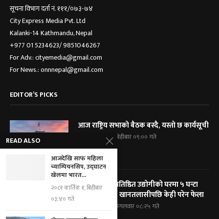
सूचना विभाग दर्ता नं. १११/०७३-७४
City Express Media Pvt. Ltd
Kalanki-14 Kathmandu, Nepal
+977 01 5234623/ 9851046267
For Adv.: cityemedia@gmail.com
For News.: onnnepal@gmail.com
EDITOR’S PICKS
आज राष्ट्रिय सभाको बैठक बस्दै, यस्तो छ कार्यसूची
२०८३ श्रावण २१, बिहीबार ०९:०० गते
READ ALSO
आजदेखि साफ महिला
च्याम्पियनसिप, उद्घाटन
खेलमा भारत...
विराटनगरका प्रतिष्ठित उद्योगीको घरमा ५ घन्टा
२०८१ कार्तिक १, बिहीबार
प्रहरी घेराबन्दी, खानतलासीपछि केही परेन फेला
०३:४० गते
२०८३ श्रावण १९, मंगलवार ०८:२५ गते