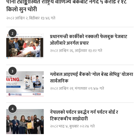
पानी ट्याङ्कीस्थित राष्ट्रिय वाणिज्य बैंकबाट नगद ५ करोड र १८
किलो सुन चोरी
२०८२ आश्विन २, बिहीबार १३:४६ गते
2
प्रधानमन्त्री कार्कीको नक्कली फेसबुक पेजबाट
ओलीबारे अनर्गल प्रचार
२०८२ आश्विन २६, आईतवार १३:१२ गते
3
ग्लोबल आइएमई बैंकको ‘गोल बेस्ड सेभिङ्ग’ योजना
सार्वजनिक
२०८२ आश्विन २१, मंगलवार ०९:४७ गते
4
नेपालको पर्यटन प्रवर्द्धन गर्न पर्यटन बोर्ड र
टिकटकबीच साझेदारी
२०८२ भाद्र ४, बुधबार ०२:२४ गते