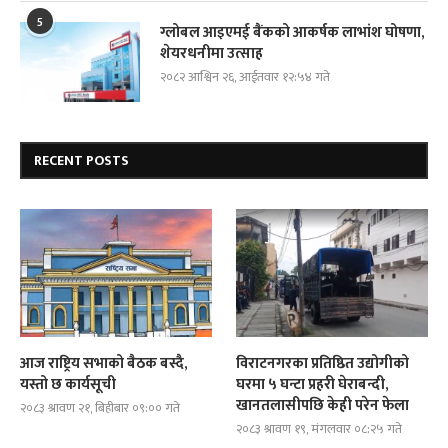
5
ग्लोबल आइएमई बैंकको आकर्षक लाभांश घोषणा,
शेयरधनीमा उत्साह
२०८२ आश्विन २६, आईतवार १२:५४ गते
RECENT POSTS
आज राष्ट्रिय सभाको बैठक बस्दै,
विराटनगरका प्रतिष्ठित उद्योगीको
यस्तो छ कार्यसूची
घरमा ५ घन्टा प्रहरी घेराबन्दी,
खानतलासीपछि केही परेन फेला
२०८३ श्रावण २१, बिहीबार ०९:०० गते
२०८३ श्रावण १९, मंगलवार ०८:२५ गते