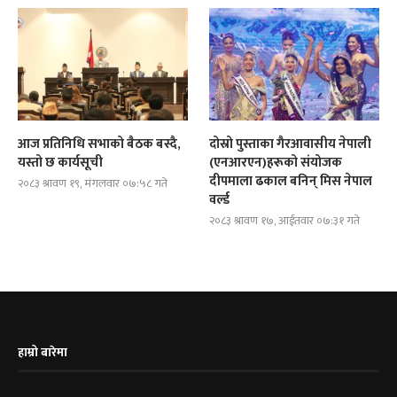
आज प्रतिनिधि सभाको बैठक बस्दै,
दोस्रो पुस्ताका गैरआवासीय नेपाली
यस्तो छ कार्यसूची
(एनआरएन)हरूको संयोजक
दीपमाला ढकाल बनिन् मिस नेपाल
२०८३ श्रावण १९, मंगलवार ०७:५८ गते
वर्ल्ड
२०८३ श्रावण १७, आईतवार ०७:३१ गते
हाम्रो बारेमा