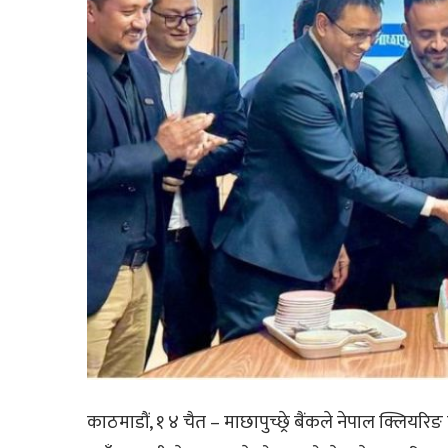
काठमाडौं, १ ४ चैत – माछापुच्छ्रे बैंकले नेपाल क्लिय