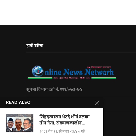
हाम्रो बारेमा
सूचना विभाग दर्ता नं. १११/०७३-७४
READ ALSO
City Express Media Pvt. Ltd
सिंहदरबारमा भेट्दै शीर्ष दलका
Kalanki-14 Kathmandu, Nepal
तीन नेता, संक्रमणकालीन...
+977 01 5234623/ 9851046267
२०८१ चैत्र ११, सोमबार ०३:४५ गते
For Adv.: cityemedia@gmail.com