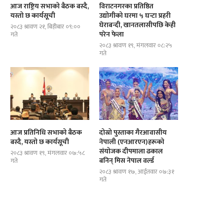
आज राष्ट्रिय सभाको बैठक बस्दै,
विराटनगरका प्रतिष्ठित
यस्तो छ कार्यसूची
उद्योगीको घरमा ५ घन्टा प्रहरी
घेराबन्दी, खानतलासीपछि केही
२०८३ श्रावण २१, बिहीबार ०९:००
परेन फेला
गते
२०८३ श्रावण १९, मंगलवार ०८:२५
गते
आज प्रतिनिधि सभाको बैठक
दोस्रो पुस्ताका गैरआवासीय
बस्दै, यस्तो छ कार्यसूची
नेपाली (एनआरएन)हरूको
संयोजक दीपमाला ढकाल
२०८३ श्रावण १९, मंगलवार ०७:५८
बनिन् मिस नेपाल वर्ल्ड
गते
२०८३ श्रावण १७, आईतवार ०७:३१
दोस्रो पुस्ताका गैरआवासीय नेपाली
ब्रोड पिकमा अस्ताए नेपाली पर्वतारोही
गते
(एनआरएन)हरूको संयोजक दीपमाला ढकाल...
यस्तो थियो...