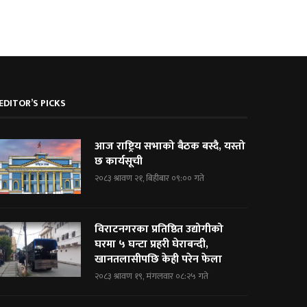
EDITOR’S PICKS
आज राष्ट्रिय सभाको बैठक बस्दै, यस्तो
छ कार्यसूची
२०८३ श्रावण २१, बिहीबार ०९:०० गते
विराटनगरका प्रतिष्ठित उद्योगीको
घरमा ५ घन्टा प्रहरी घेराबन्दी,
खानतलासीपछि केही परेन फेला
२०८३ श्रावण १९, मंगलवार ०८:२५ गते