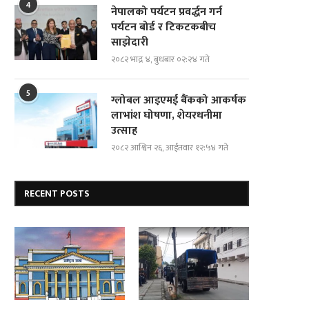
4
नेपालको पर्यटन प्रवर्द्धन गर्न
पर्यटन बोर्ड र टिकटकबीच
साझेदारी
२०८२ भाद्र ४, बुधबार ०२:२४ गते
5
ग्लोबल आइएमई बैंकको आकर्षक
लाभांश घोषणा, शेयरधनीमा
उत्साह
२०८२ आश्विन २६, आईतवार १२:५४ गते
RECENT POSTS