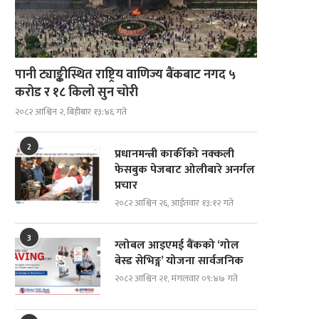
पानी ट्याङ्कीस्थित राष्ट्रिय वाणिज्य बैंकबाट नगद ५
करोड र १८ किलो सुन चोरी
२०८२ आश्विन २, बिहीबार १३:४६ गते
2
प्रधानमन्त्री कार्कीको नक्कली
फेसबुक पेजबाट ओलीबारे अनर्गल
प्रचार
२०८२ आश्विन २६, आईतवार १३:१२ गते
3
ग्लोबल आइएमई बैंकको ‘गोल
बेस्ड सेभिङ्ग’ योजना सार्वजनिक
२०८२ आश्विन २१, मंगलवार ०९:४७ गते