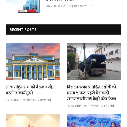
२०८२ आश्विन २६, आईतवार १२:५४ गते
RECENT POSTS
आज राष्ट्रिय सभाको बैठक बस्दै,
विराटनगरका प्रतिष्ठित उद्योगीको
यस्तो छ कार्यसूची
घरमा ५ घन्टा प्रहरी घेराबन्दी,
खानतलासीपछि केही परेन फेला
२०८३ श्रावण २१, बिहीबार ०९:०० गते
२०८३ श्रावण १९, मंगलवार ०८:२५ गते