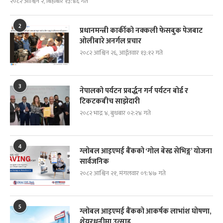
२०८२ आश्विन २, बिहीबार १३:४६ गते
2
प्रधानमन्त्री कार्कीको नक्कली फेसबुक पेजबाट
ओलीबारे अनर्गल प्रचार
२०८२ आश्विन २६, आईतवार १३:१२ गते
3
नेपालको पर्यटन प्रवर्द्धन गर्न पर्यटन बोर्ड र
टिकटकबीच साझेदारी
२०८२ भाद्र ४, बुधबार ०२:२४ गते
4
ग्लोबल आइएमई बैंकको ‘गोल बेस्ड सेभिङ्ग’ योजना
सार्वजनिक
२०८२ आश्विन २१, मंगलवार ०९:४७ गते
5
ग्लोबल आइएमई बैंकको आकर्षक लाभांश घोषणा,
शेयरधनीमा उत्साह