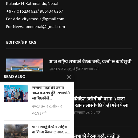
Kalanki-14 Kathmandu, Nepal
+977 01 5234623/ 9851046267
For Adv.: cityemedia@gmail.com
For News.: onnnepal@gmail.com
EDITOR’S PICKS
आज राष्ट्रिय सभाको बैठक बस्दै, यस्तो छ कार्यसूची
२०८३ श्रावण २१, बिहीबार ०९:०० गते
READ ALSO
रास्वपा महाधिवेशनमा
आज बन्दसत्र हुँदै, सभापति
लामिछानेले...
विराटनगरका प्रतिष्ठित उद्योगीको घरमा ५ घन्टा
प्रहरी घेराबन्दी, खानतलासीपछि केही परेन फेला
२०८३ असार ८, सोमबार
२०८३ श्रावण १९, मंगलवार ०८:२५ गते
०८:४३ गते
पानी ट्याङ्कीस्थित राष्ट्रिय
वाणिज्य बैंकबाट नगद ५...
आज प्रतिनिधि सभाको बैठक बस्दै, यस्तो छ