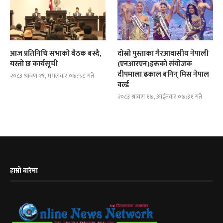
आज प्रतिनिधि सभाको बैठक बस्दै,
दोस्रो पुस्ताका गैरआवासीय नेपाली
यस्तो छ कार्यसूची
(एनआरएन)हरूको संयोजक
दीपमाला ढकाल बनिन् मिस नेपाल
२०८३ श्रावण १९, मंगलवार ०७:५८ गते
वर्ल्ड
२०८३ श्रावण १७, आईतवार ०७:३१ गते
हाम्रो बारेमा