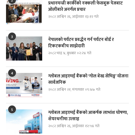
2
प्रधानमन्त्री कार्कीको नक्कली फेसबुक पेजबाट
ओलीबारे अनर्गल प्रचार
२०८२ आश्विन २६, आईतवार १३:१२ गते
3
नेपालको पर्यटन प्रवर्द्धन गर्न पर्यटन बोर्ड र
टिकटकबीच साझेदारी
२०८२ भाद्र ४, बुधबार ०२:२४ गते
4
ग्लोबल आइएमई बैंकको ‘गोल बेस्ड सेभिङ्ग’ योजना
सार्वजनिक
२०८२ आश्विन २१, मंगलवार ०९:४७ गते
5
ग्लोबल आइएमई बैंकको आकर्षक लाभांश घोषणा,
शेयरधनीमा उत्साह
२०८२ आश्विन २६, आईतवार १२:५४ गते