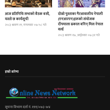
आज प्रतिनिधि सभाको बैठक बस्दै,
दोस्रो पुस्ताका गैरआवासीय नेपाली
यस्तो छ कार्यसूची
(एनआरएन)हरूको संयोजक
दीपमाला ढकाल बनिन् मिस नेपाल
२०८३ श्रावण १९, मंगलवार ०७:५८ गते
वर्ल्ड
२०८३ श्रावण १७, आईतवार ०७:३१ गते
हाम्रो बारेमा
सूचना विभाग दर्ता नं. १११/०७३-७४