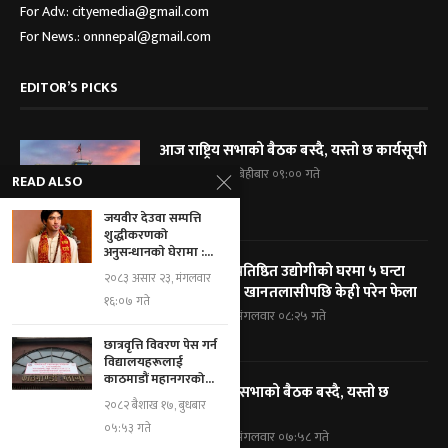
For Adv.: cityemedia@gmail.com
For News.: onnnepal@gmail.com
EDITOR’S PICKS
आज राष्ट्रिय सभाको बैठक बस्दै, यस्तो छ कार्यसूची
२०८३ श्रावण २१, बिहीबार ०९:०० गते
READ ALSO
जयवीर देउवा सम्पत्ति
शुद्धीकरणको
अनुसन्धानकाे घेरामा :...
विराटनगरका प्रतिष्ठित उद्योगीको घरमा ५ घन्टा
२०८३ असार २३, मंगलवार
प्रहरी घेराबन्दी, खानतलासीपछि केही परेन फेला
१६:०७ गते
२०८३ श्रावण १९, मंगलवार ०८:२५ गते
छात्रवृत्ति विवरण पेस गर्न
विद्यालयहरूलाई
काठमाडौं महानगरको...
आज प्रतिनिधि सभाको बैठक बस्दै, यस्तो छ
२०८२ बैशाख १७, बुधबार
कार्यसूची
०५:५३ गते
२०८३ श्रावण १९, मंगलवार ०७:५८ गते