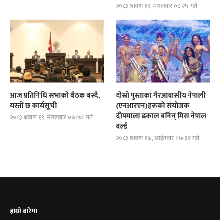
२०८३ श्रावण १९, मंगलवार ०८:२५ गते
आज प्रतिनिधि सभाको बैठक बस्दै,
दोस्रो पुस्ताका गैरआवासीय नेपाली
यस्तो छ कार्यसूची
(एनआरएन)हरूको संयोजक
दीपमाला ढकाल बनिन् मिस नेपाल
२०८३ श्रावण १९, मंगलवार ०७:५८ गते
वर्ल्ड
२०८३ श्रावण १७, आईतवार ०७:३१ गते
हाम्रो बारेमा