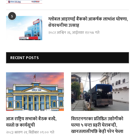
5
ग्लोबल आइएमई बैंकको आकर्षक लाभांश घोषणा,
शेयरधनीमा उत्साह
२०८२ आश्विन २६, आईतवार १२:५४ गते
RECENT POSTS
आज राष्ट्रिय सभाको बैठक बस्दै,
विराटनगरका प्रतिष्ठित उद्योगीको
यस्तो छ कार्यसूची
घरमा ५ घन्टा प्रहरी घेराबन्दी,
खानतलासीपछि केही परेन फेला
२०८३ श्रावण २१, बिहीबार ०९:०० गते