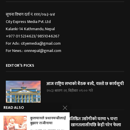
सूचना विभाग दर्ता नं. १११/०७३-७४
City Express Media Pvt. Ltd
Kalanki-14 Kathmandu, Nepal
+977 01 5234623/ 9851046267
For Adv.: cityemedia@gmail.com
For News.: onnnepal@gmail.com
EDITOR’S PICKS
आज राष्ट्रिय सभाको बैठक बस्दै, यस्तो छ कार्यसूची
२०८३ श्रावण २१, बिहीबार ०९:०० गते
READ ALSO
कुलमानले प्रधानमन्त्रीलाई
विराटनगरका प्रतिष्ठित उद्योगीको घरमा ५ घन्टा
बुझाए राजीनामा
प्रहरी घेराबन्दी, खानतलासीपछि केही परेन फेला