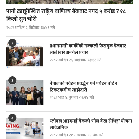
पानी ट्याङ्कीस्थित राष्ट्रिय वाणिज्य बैंकबाट नगद ५ करोड र १८
किलो सुन चोरी
२०८२ आश्विन २, बिहीबार १३:४६ गते
2
प्रधानमन्त्री कार्कीको नक्कली फेसबुक पेजबाट
ओलीबारे अनर्गल प्रचार
२०८२ आश्विन २६, आईतवार १३:१२ गते
3
नेपालको पर्यटन प्रवर्द्धन गर्न पर्यटन बोर्ड र
टिकटकबीच साझेदारी
२०८२ भाद्र ४, बुधबार ०२:२४ गते
4
ग्लोबल आइएमई बैंकको ‘गोल बेस्ड सेभिङ्ग’ योजना
सार्वजनिक
२०८२ आश्विन २१, मंगलवार ०९:४७ गते