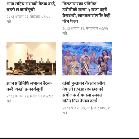
आज राष्ट्रिय सभाको बैठक बस्दै,
विराटनगरका प्रतिष्ठित
यस्तो छ कार्यसूची
उद्योगीको घरमा ५ घन्टा प्रहरी
घेराबन्दी, खानतलासीपछि केही
२०८३ श्रावण २१, बिहीबार ०९:००
परेन फेला
गते
दोस्रो पुस्ताका गैरआवासीय नेपाली
ब्रोड पिकमा अस्ताए नेपाली पर्वतारोही
२०८३ श्रावण १९, मंगलवार ०८:२५
(एनआरएन)हरूको संयोजक दीपमाला ढकाल...
यस्तो थियो...
गते
आज प्रतिनिधि सभाको बैठक
दोस्रो पुस्ताका गैरआवासीय
बस्दै, यस्तो छ कार्यसूची
नेपाली (एनआरएन)हरूको
संयोजक दीपमाला ढकाल
२०८३ श्रावण १९, मंगलवार ०७:५८
बनिन् मिस नेपाल वर्ल्ड
गते
२०८३ श्रावण १७, आईतवार ०७:३१
गते