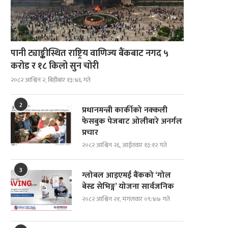
पानी ट्याङ्कीस्थित राष्ट्रिय वाणिज्य बैंकबाट नगद ५
करोड र १८ किलो सुन चोरी
२०८२ आश्विन २, बिहीबार १३:४६ गते
2
प्रधानमन्त्री कार्कीको नक्कली
फेसबुक पेजबाट ओलीबारे अनर्गल
प्रचार
२०८२ आश्विन २६, आईतवार १३:१२ गते
3
ग्लोबल आइएमई बैंकको ‘गोल
बेस्ड सेभिङ्ग’ योजना सार्वजनिक
२०८२ आश्विन २१, मंगलवार ०९:४७ गते