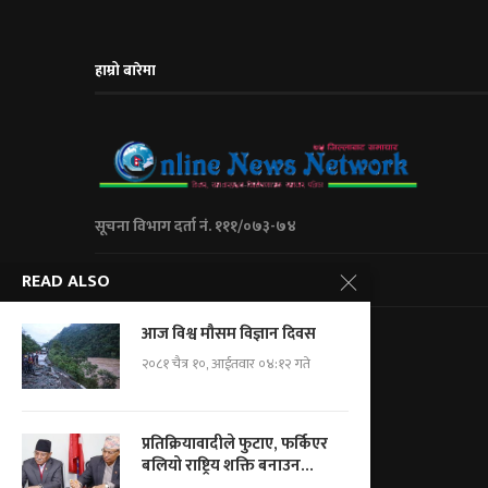
हाम्रो बारेमा
सूचना विभाग दर्ता नं. १११/०७३-७४
READ ALSO
City Express Media Pvt. Ltd
आज विश्व मौसम विज्ञान दिवस
Kalanki-14 Kathmandu, Nepal
+977 01 5234623/ 9851046267
२०८१ चैत्र १०, आईतवार ०४:१२ गते
For Adv.: cityemedia@gmail.com
For News.: onnnepal@gmail.com
प्रतिक्रियावादीले फुटाए, फर्किएर
बलियो राष्ट्रिय शक्ति बनाउन...