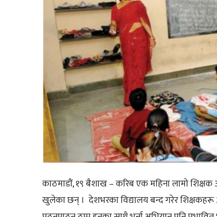
काठमाडौं, १९ बैशाख – करिब एक महिना लामो शिक्षक
खुलेका छन् । देशभरका विद्यालय बन्द गरेर शिक्षक
पठनपाठन ठप्प हुनुका साथै भर्ना अभियान पनि प्रभावि