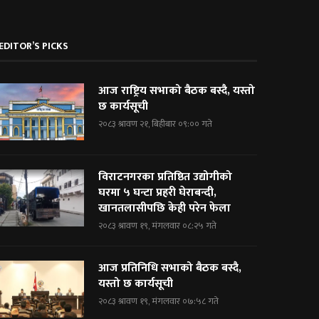
EDITOR’S PICKS
आज राष्ट्रिय सभाको बैठक बस्दै, यस्तो
छ कार्यसूची
२०८३ श्रावण २१, बिहीबार ०९:०० गते
विराटनगरका प्रतिष्ठित उद्योगीको
घरमा ५ घन्टा प्रहरी घेराबन्दी,
खानतलासीपछि केही परेन फेला
२०८३ श्रावण १९, मंगलवार ०८:२५ गते
आज प्रतिनिधि सभाको बैठक बस्दै,
यस्तो छ कार्यसूची
२०८३ श्रावण १९, मंगलवार ०७:५८ गते