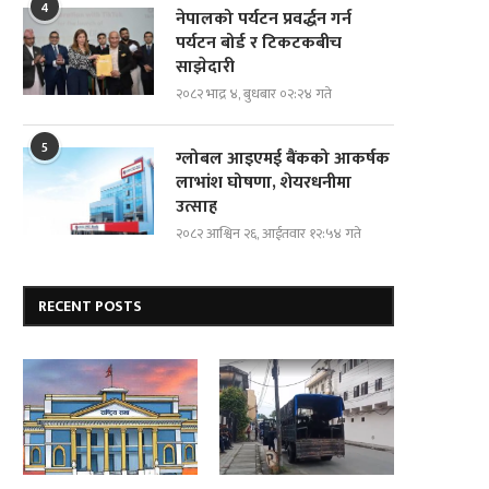
4
नेपालको पर्यटन प्रवर्द्धन गर्न
पर्यटन बोर्ड र टिकटकबीच
साझेदारी
२०८२ भाद्र ४, बुधबार ०२:२४ गते
5
ग्लोबल आइएमई बैंकको आकर्षक
लाभांश घोषणा, शेयरधनीमा
उत्साह
२०८२ आश्विन २६, आईतवार १२:५४ गते
RECENT POSTS