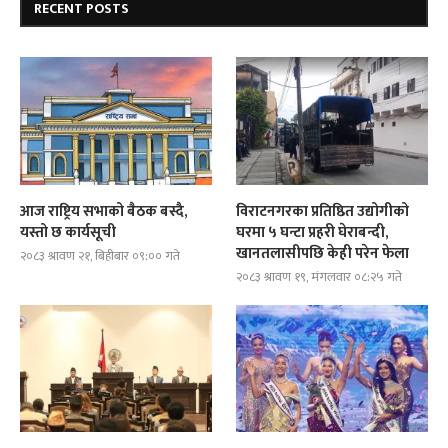
RECENT POSTS
आज राष्ट्रिय सभाको बैठक बस्दै,
विराटनगरका प्रतिष्ठित उद्योगीको
यस्तो छ कार्यसूची
घरमा ५ घन्टा प्रहरी घेराबन्दी,
खानतलासीपछि केही परेन फेला
२०८३ श्रावण २१, बिहीबार ०९:०० गते
२०८३ श्रावण १९, मंगलवार ०८:२५ गते