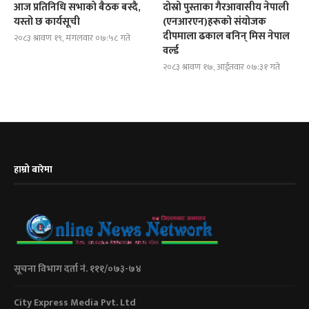
आज प्रतिनिधि सभाको बैठक बस्दै,
दोस्रो पुस्ताका गैरआवासीय नेपाली
यस्तो छ कार्यसूची
(एनआरएन)हरूको संयोजक
दीपमाला ढकाल बनिन् मिस नेपाल
२०८३ श्रावण १९, मंगलवार ०७:५८ गते
वर्ल्ड
२०८३ श्रावण १७, आईतवार ०७:३१ गते
हाम्रो बारेमा
सूचना विभाग दर्ता नं. १११/०७३-७४
City Express Media Pvt. Ltd