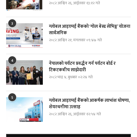
२०८२ आश्विन २६, आईतवार १३:१२ गते
3
ग्लोबल आइएमई बैंकको ‘गोल बेस्ड सेभिङ्ग’ योजना
सार्वजनिक
२०८२ आश्विन २१, मंगलवार ०९:४७ गते
4
नेपालको पर्यटन प्रवर्द्धन गर्न पर्यटन बोर्ड र
टिकटकबीच साझेदारी
२०८२ भाद्र ४, बुधबार ०२:२४ गते
5
ग्लोबल आइएमई बैंकको आकर्षक लाभांश घोषणा,
शेयरधनीमा उत्साह
२०८२ आश्विन २६, आईतवार १२:५४ गते