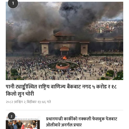
1
पानी ट्याङ्कीस्थित राष्ट्रिय वाणिज्य बैंकबाट नगद ५ करोड र १८
किलो सुन चोरी
२०८२ आश्विन २, बिहीबार १३:४६ गते
2
प्रधानमन्त्री कार्कीको नक्कली फेसबुक पेजबाट
ओलीबारे अनर्गल प्रचार