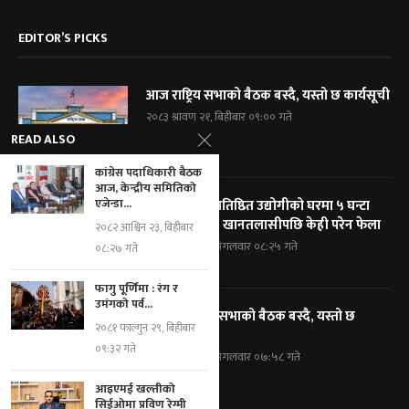
EDITOR’S PICKS
आज राष्ट्रिय सभाको बैठक बस्दै, यस्तो छ कार्यसूची
२०८३ श्रावण २१, बिहीबार ०९:०० गते
READ ALSO
कांग्रेस पदाधिकारी बैठक
आज, केन्द्रीय समितिको
एजेन्डा...
विराटनगरका प्रतिष्ठित उद्योगीको घरमा ५ घन्टा
प्रहरी घेराबन्दी, खानतलासीपछि केही परेन फेला
२०८२ आश्विन २३, बिहीबार
२०८३ श्रावण १९, मंगलवार ०८:२५ गते
०८:२७ गते
फागु पूर्णिमा : रंग र
उमंगको पर्व...
आज प्रतिनिधि सभाको बैठक बस्दै, यस्तो छ
२०८१ फाल्गुन २९, बिहीबार
कार्यसूची
०९:३२ गते
२०८३ श्रावण १९, मंगलवार ०७:५८ गते
आइएमई खल्तीको
सिईओमा प्रविण रेग्मी