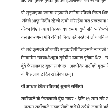
अदालत तुलसीपुरको बुटवल इजलासले चैत २२ गते थुन
यो सुनुवाइका क्रममा सहकारी ठगीमा रविको नियत थिएन क
रविले आफू निर्दोष रहेको दाबी गरिरहँदा यस प्रकरणमा उ
गरेका थिए । न्याय निरुपणका क्रममा कुनै पनि व्यक्तिको 
यस प्रकरणमा पनि रविको नियत रहे नरहेको जाँच पनि न
यी सबै कुराको जाँचपछि सहकारीपीडितहरूले न्यायको म
निष्कर्षमा न्यायाधीशद्वय सुवेदी र ढकाल पुगेका थिए ।
बुँदे फैसलाबाट बुझ्न सकिन्छ । अर्कातिर पार्टीको मुख्य न
यो फैसलाबाट दिन खोजेका छन् ।
यी आधार टेकेर रविलाई थुनामै राखियो
सर्वोच्चले यो फैसलाको बुँदा नम्बर ८ देखि १९ सम्म रवि र छ
। जसमा सर्वोच्चले सहकारीको करोडौँ रुपैयाँ लगानी अवैध