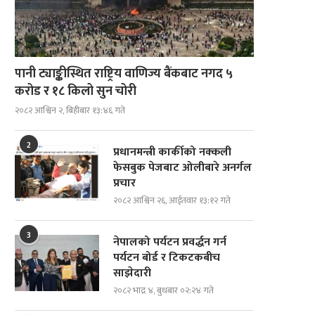
पानी ट्याङ्कीस्थित राष्ट्रिय वाणिज्य बैंकबाट नगद ५
करोड र १८ किलो सुन चोरी
२०८२ आश्विन २, बिहीबार १३:४६ गते
2
प्रधानमन्त्री कार्कीको नक्कली
फेसबुक पेजबाट ओलीबारे अनर्गल
प्रचार
२०८२ आश्विन २६, आईतवार १३:१२ गते
3
नेपालको पर्यटन प्रवर्द्धन गर्न
पर्यटन बोर्ड र टिकटकबीच
साझेदारी
२०८२ भाद्र ४, बुधबार ०२:२४ गते