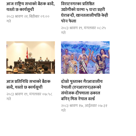
आज राष्ट्रिय सभाको बैठक बस्दै,
विराटनगरका प्रतिष्ठित
यस्तो छ कार्यसूची
उद्योगीको घरमा ५ घन्टा प्रहरी
घेराबन्दी, खानतलासीपछि केही
२०८३ श्रावण २१, बिहीबार ०९:००
परेन फेला
गते
२०८३ श्रावण १९, मंगलवार ०८:२५
गते
आज प्रतिनिधि सभाको बैठक
दोस्रो पुस्ताका गैरआवासीय
बस्दै, यस्तो छ कार्यसूची
नेपाली (एनआरएन)हरूको
संयोजक दीपमाला ढकाल
२०८३ श्रावण १९, मंगलवार ०७:५८
बनिन् मिस नेपाल वर्ल्ड
गते
२०८३ श्रावण १७, आईतवार ०७:३१
गते