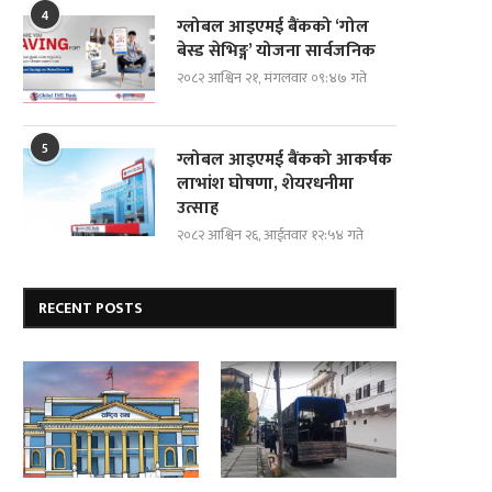
4
ग्लोबल आइएमई बैंकको ‘गोल
बेस्ड सेभिङ्ग’ योजना सार्वजनिक
२०८२ आश्विन २१, मंगलवार ०९:४७ गते
5
ग्लोबल आइएमई बैंकको आकर्षक
लाभांश घोषणा, शेयरधनीमा
उत्साह
२०८२ आश्विन २६, आईतवार १२:५४ गते
RECENT POSTS