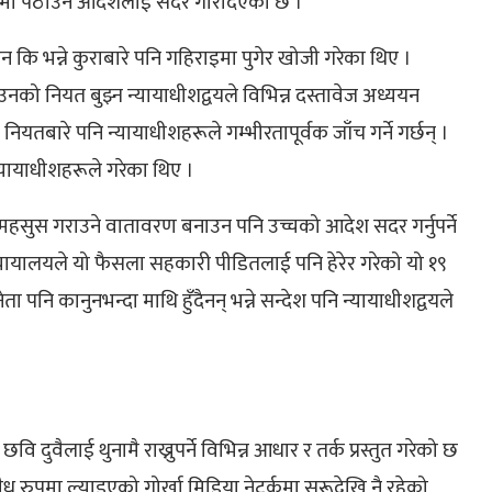
ामा पठाउने आदेशलाई सदर गरिदिएको छ ।
ि भन्ने कुराबारे पनि गहिराइमा पुगेर खोजी गरेका थिए ।
नको नियत बुझ्न न्यायाधीशद्वयले विभिन्न दस्तावेज अध्ययन
नियतबारे पनि न्यायाधीशहरूले गम्भीरतापूर्वक जाँच गर्ने गर्छन् ।
्यायाधीशहरूले गरेका थिए ।
हसुस गराउने वातावरण बनाउन पनि उच्चको आदेश सदर गर्नुपर्ने
 न्यायालयले यो फैसला सहकारी पीडितलाई पनि हेरेर गरेको यो १९
ेता पनि कानुनभन्दा माथि हुँदैनन् भन्ने सन्देश पनि न्यायाधीशद्वयले
वि दुवैलाई थुनामै राख्नुपर्ने विभिन्न आधार र तर्क प्रस्तुत गरेको छ
 रुपमा ल्याइएको गोर्खा मिडिया नेट्वर्कमा सुरूदेखि नै रहेको