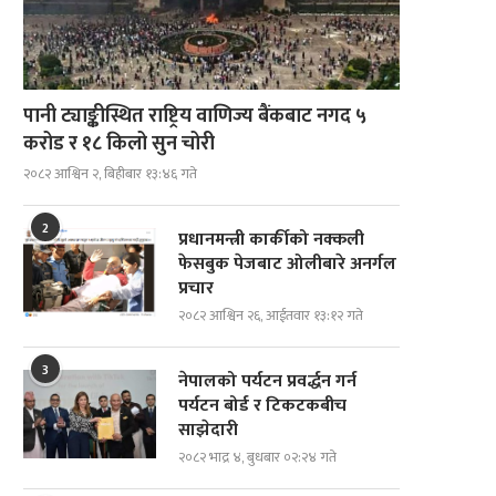
पानी ट्याङ्कीस्थित राष्ट्रिय वाणिज्य बैंकबाट नगद ५
करोड र १८ किलो सुन चोरी
२०८२ आश्विन २, बिहीबार १३:४६ गते
2
प्रधानमन्त्री कार्कीको नक्कली
फेसबुक पेजबाट ओलीबारे अनर्गल
प्रचार
२०८२ आश्विन २६, आईतवार १३:१२ गते
3
नेपालको पर्यटन प्रवर्द्धन गर्न
पर्यटन बोर्ड र टिकटकबीच
साझेदारी
२०८२ भाद्र ४, बुधबार ०२:२४ गते