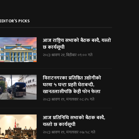
EDITOR’S PICKS
आज राष्ट्रिय सभाको बैठक बस्दै, यस्तो
छ कार्यसूची
२०८३ श्रावण २१, बिहीबार ०९:०० गते
विराटनगरका प्रतिष्ठित उद्योगीको
घरमा ५ घन्टा प्रहरी घेराबन्दी,
खानतलासीपछि केही परेन फेला
२०८३ श्रावण १९, मंगलवार ०८:२५ गते
आज प्रतिनिधि सभाको बैठक बस्दै,
यस्तो छ कार्यसूची
२०८३ श्रावण १९, मंगलवार ०७:५८ गते