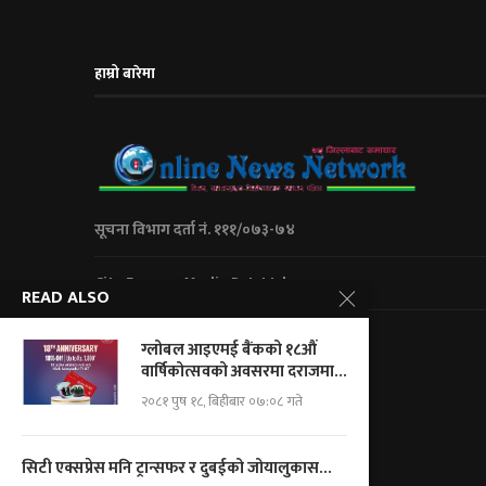
हाम्रो बारेमा
सूचना विभाग दर्ता नं. १११/०७३-७४
City Express Media Pvt. Ltd
READ ALSO
Kalanki-14 Kathmandu, Nepal
ग्लोबल आइएमई बैंकको १८औं
+977 01 5234623/ 9851046267
वार्षिकोत्सवको अवसरमा दराजमा...
For Adv.: cityemedia@gmail.com
२०८१ पुष १८, बिहीबार ०७:०८ गते
For News.: onnnepal@gmail.com
सिटी एक्सप्रेस मनि ट्रान्सफर र दुबईको जोयालुकास...