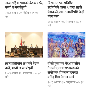
आज राष्ट्रिय सभाको बैठक बस्दै,
विराटनगरका प्रतिष्ठित
यस्तो छ कार्यसूची
उद्योगीको घरमा ५ घन्टा प्रहरी
घेराबन्दी, खानतलासीपछि केही
२०८३ श्रावण २१, बिहीबार ०९:००
परेन फेला
गते
२०८३ श्रावण १९, मंगलवार ०८:२५
गते
आज प्रतिनिधि सभाको बैठक
दोस्रो पुस्ताका गैरआवासीय
बस्दै, यस्तो छ कार्यसूची
नेपाली (एनआरएन)हरूको
संयोजक दीपमाला ढकाल
२०८३ श्रावण १९, मंगलवार ०७:५८
बनिन् मिस नेपाल वर्ल्ड
गते
२०८३ श्रावण १७, आईतवार ०७:३१
गते