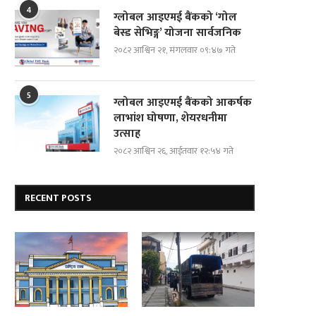
4
ग्लोबल आइएमई बैंकको ‘गोल
बेस्ड सेभिङ्ग’ योजना सार्वजनिक
२०८२ आश्विन २१, मंगलवार ०९:४७ गते
5
ग्लोबल आइएमई बैंकको आकर्षक
लाभांश घोषणा, शेयरधनीमा
उत्साह
२०८२ आश्विन २६, आईतवार १२:५४ गते
RECENT POSTS