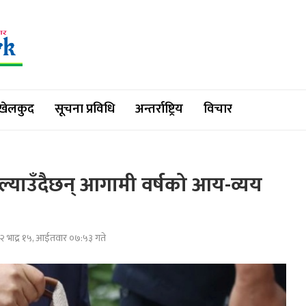
खेलकुद
सूचना प्रविधि
अन्तर्राष्ट्रिय
विचार
ल्याउँदैछन् आगामी वर्षको आय-व्यय
२ भाद्र १५, आईतवार ०७:५३ गते