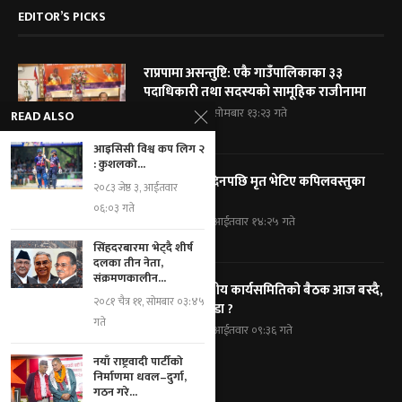
EDITOR’S PICKS
राप्रपामा असन्तुष्टि: एकै गाउँपालिकाका ३३
पदाधिकारी तथा सदस्यको सामूहिक राजीनामा
२०८३ श्रावण २५, सोमबार १३:२३ गते
READ ALSO
आइसिसी विश्व कप लिग २
: कुशलको...
हराएको तीन दिनपछि मृत भेटिए कपिलवस्तुका
२०८३ जेष्ठ ३, आईतवार
पूर्वमेयर सिंह
०६:०३ गते
२०८३ श्रावण २४, आईतवार १४:२५ गते
सिंहदरबारमा भेट्दै शीर्ष
दलका तीन नेता,
संक्रमणकालीन...
कांग्रेसको केन्द्रीय कार्यसमितिको बैठक आज बस्दै,
२०८१ चैत्र ११, सोमबार ०३:४५
के के छन् एजेण्डा ?
गते
२०८३ श्रावण २४, आईतवार ०९:३६ गते
नयाँ राष्ट्रवादी पार्टीको
निर्माणमा धवल–दुर्गा,
गठन गरे...