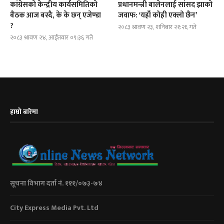
कांग्रेसको केन्द्रीय कार्यसमितिको
प्रधानमन्त्री बालेनलाई सांसद झाको
बैठक आज बस्दै, के के छन् एजेण्डा
जवाफ: ‘यहाँ कोही एक्लो छैन’
?
२०८३ श्रावण २३, शनिबार २१:२६ गते
२०८३ श्रावण २४, आईतवार ०९:३६ गते
हाम्रो बारेमा
सूचना विभाग दर्ता नं. १११/०७३-७४
City Express Media Pvt. Ltd