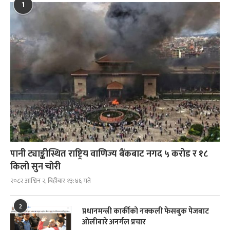
1
पानी ट्याङ्कीस्थित राष्ट्रिय वाणिज्य बैंकबाट नगद ५ करोड र १८
किलो सुन चोरी
२०८२ आश्विन २, बिहीबार १३:४६ गते
2
प्रधानमन्त्री कार्कीको नक्कली फेसबुक पेजबाट
ओलीबारे अनर्गल प्रचार