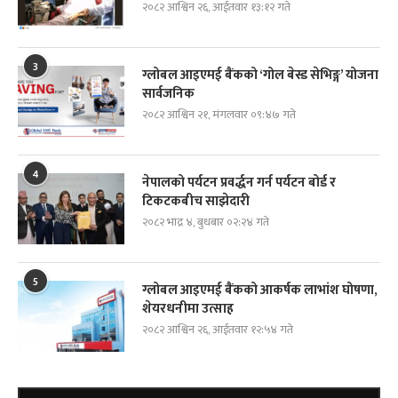
२०८२ आश्विन २६, आईतवार १३:१२ गते
3
ग्लोबल आइएमई बैंकको ‘गोल बेस्ड सेभिङ्ग’ योजना
सार्वजनिक
२०८२ आश्विन २१, मंगलवार ०९:४७ गते
4
नेपालको पर्यटन प्रवर्द्धन गर्न पर्यटन बोर्ड र
टिकटकबीच साझेदारी
२०८२ भाद्र ४, बुधबार ०२:२४ गते
5
ग्लोबल आइएमई बैंकको आकर्षक लाभांश घोषणा,
शेयरधनीमा उत्साह
२०८२ आश्विन २६, आईतवार १२:५४ गते