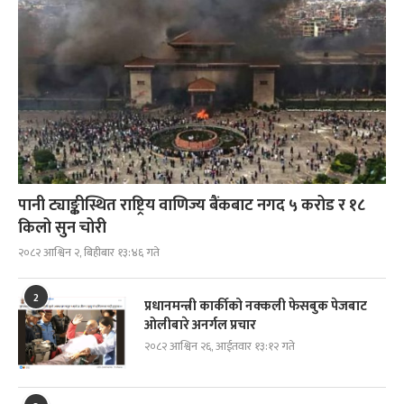
पानी ट्याङ्कीस्थित राष्ट्रिय वाणिज्य बैंकबाट नगद ५ करोड र १८
किलो सुन चोरी
२०८२ आश्विन २, बिहीबार १३:४६ गते
2
प्रधानमन्त्री कार्कीको नक्कली फेसबुक पेजबाट
ओलीबारे अनर्गल प्रचार
२०८२ आश्विन २६, आईतवार १३:१२ गते