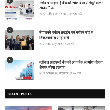
3
ग्लोबल आइएमई बैंकको ‘गोल बेस्ड सेभिङ्ग’ योजना
सार्वजनिक
२०८२ आश्विन २१, मंगलवार ०९:४७ गते
4
नेपालको पर्यटन प्रवर्द्धन गर्न पर्यटन बोर्ड र
टिकटकबीच साझेदारी
२०८२ भाद्र ४, बुधबार ०२:२४ गते
5
ग्लोबल आइएमई बैंकको आकर्षक लाभांश घोषणा,
शेयरधनीमा उत्साह
२०८२ आश्विन २६, आईतवार १२:५४ गते
RECENT POSTS