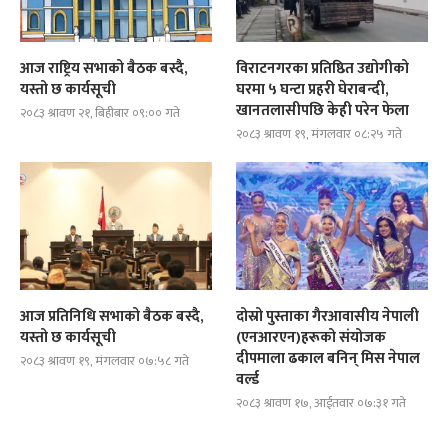
आज राष्ट्रिय सभाको बैठक बस्दै,
विराटनगरका प्रतिष्ठित उद्योगीको
यस्तो छ कार्यसूची
घरमा ५ घन्टा प्रहरी घेराबन्दी,
खानतलासीपछि केही परेन फेला
२०८३ श्रावण २१, बिहीबार ०९:०० गते
२०८३ श्रावण १९, मंगलवार ०८:२५ गते
आज प्रतिनिधि सभाको बैठक बस्दै,
दोस्रो पुस्ताका गैरआवासीय नेपाली
यस्तो छ कार्यसूची
(एनआरएन)हरूको संयोजक
दीपमाला ढकाल बनिन् मिस नेपाल
२०८३ श्रावण १९, मंगलवार ०७:५८ गते
वर्ल्ड
२०८३ श्रावण १७, आईतवार ०७:३१ गते