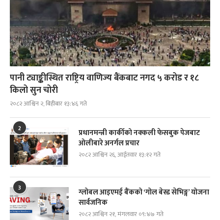
पानी ट्याङ्कीस्थित राष्ट्रिय वाणिज्य बैंकबाट नगद ५ करोड र १८
किलो सुन चोरी
२०८२ आश्विन २, बिहीबार १३:४६ गते
2
प्रधानमन्त्री कार्कीको नक्कली फेसबुक पेजबाट
ओलीबारे अनर्गल प्रचार
२०८२ आश्विन २६, आईतवार १३:१२ गते
3
ग्लोबल आइएमई बैंकको ‘गोल बेस्ड सेभिङ्ग’ योजना
सार्वजनिक
२०८२ आश्विन २१, मंगलवार ०९:४७ गते