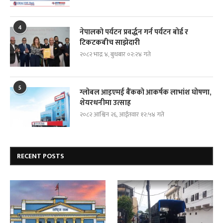
4
नेपालको पर्यटन प्रवर्द्धन गर्न पर्यटन बोर्ड र
टिकटकबीच साझेदारी
२०८२ भाद्र ४, बुधबार ०२:२४ गते
5
ग्लोबल आइएमई बैंकको आकर्षक लाभांश घोषणा,
शेयरधनीमा उत्साह
२०८२ आश्विन २६, आईतवार १२:५४ गते
RECENT POSTS