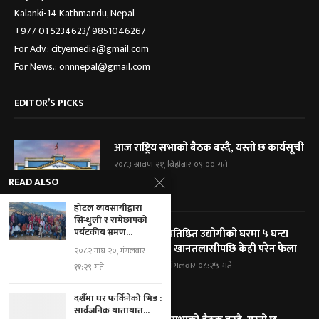
Kalanki-14 Kathmandu, Nepal
+977 01 5234623/ 9851046267
For Adv.: cityemedia@gmail.com
For News.: onnnepal@gmail.com
EDITOR’S PICKS
आज राष्ट्रिय सभाको बैठक बस्दै, यस्तो छ कार्यसूची
२०८३ श्रावण २१, बिहीबार ०९:०० गते
READ ALSO
होटल व्यवसायीद्वारा
सिन्धुली र रामेछापको
पर्यटकीय भ्रमण...
विराटनगरका प्रतिष्ठित उद्योगीको घरमा ५ घन्टा
प्रहरी घेराबन्दी, खानतलासीपछि केही परेन फेला
२०८२ माघ २०, मंगलवार
२०८३ श्रावण १९, मंगलवार ०८:२५ गते
११:२९ गते
दशैँमा घर फर्किनेको भिड :
सार्वजनिक यातायात...