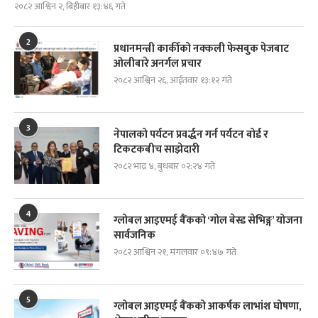
२०८२ आश्विन २, बिहीबार १३:४६ गते
2
प्रधानमन्त्री कार्कीको नक्कली फेसबुक पेजबाट
ओलीबारे अनर्गल प्रचार
२०८२ आश्विन २६, आईतवार १३:१२ गते
3
नेपालको पर्यटन प्रवर्द्धन गर्न पर्यटन बोर्ड र
टिकटकबीच साझेदारी
२०८२ भाद्र ४, बुधबार ०२:२४ गते
4
ग्लोबल आइएमई बैंकको ‘गोल बेस्ड सेभिङ्ग’ योजना
सार्वजनिक
२०८२ आश्विन २१, मंगलवार ०९:४७ गते
5
ग्लोबल आइएमई बैंकको आकर्षक लाभांश घोषणा,