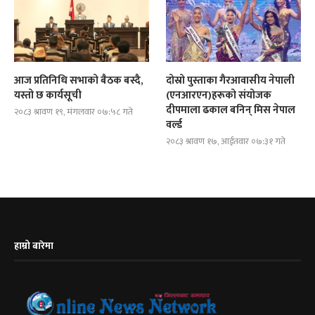
आज प्रतिनिधि सभाको बैठक बस्दै,
दोस्रो पुस्ताका गैरआवासीय नेपाली
यस्तो छ कार्यसूची
(एनआरएन)हरूको संयोजक
दीपमाला ढकाल बनिन् मिस नेपाल
२०८३ श्रावण १९, मंगलवार ०७:५८ गते
वर्ल्ड
२०८३ श्रावण १७, आईतवार ०७:३१ गते
हाम्रो बारेमा