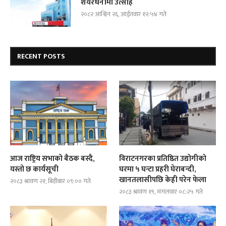
शेयरधनीमा उत्साह
२०८२ आश्विन २६, आईतवार १२:५४ गते
RECENT POSTS
आज राष्ट्रिय सभाको बैठक बस्दै,
विराटनगरका प्रतिष्ठित उद्योगीको
यस्तो छ कार्यसूची
घरमा ५ घन्टा प्रहरी घेराबन्दी,
खानतलासीपछि केही परेन फेला
२०८३ श्रावण २१, बिहीबार ०९:०० गते
२०८३ श्रावण १९, मंगलवार ०८:२५ गते