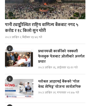
पानी ट्याङ्कीस्थित राष्ट्रिय वाणिज्य बैंकबाट नगद ५
करोड र १८ किलो सुन चोरी
२०८२ आश्विन २, बिहीबार १३:४६ गते
2
प्रधानमन्त्री कार्कीको नक्कली
फेसबुक पेजबाट ओलीबारे अनर्गल
प्रचार
२०८२ आश्विन २६, आईतवार १३:१२ गते
3
ग्लोबल आइएमई बैंकको ‘गोल
बेस्ड सेभिङ्ग’ योजना सार्वजनिक
२०८२ आश्विन २१, मंगलवार ०९:४७ गते