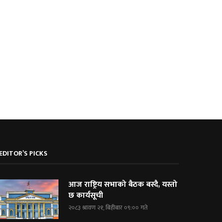
दोस्रो पुस्ताका गैरआवासीय नेपाली
ब्रोड पिकमा अस्ताए नेपाली पर्वतारोही
(एनआरएन)हरूको संयोजक दीपमाला ढकाल...
यस्तो थियो...
EDITOR’S PICKS
आज राष्ट्रिय सभाको बैठक बस्दै, यस्तो
छ कार्यसूची
२०८३ श्रावण २१, बिहीबार ०९:०० गते