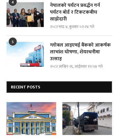
4
नेपालको पर्यटन प्रवर्द्धन गर्न
पर्यटन बोर्ड र टिकटकबीच
साझेदारी
२०८२ भाद्र ४, बुधबार ०२:२४ गते
5
ग्लोबल आइएमई बैंकको आकर्षक
लाभांश घोषणा, शेयरधनीमा
उत्साह
२०८२ आश्विन २६, आईतवार १२:५४ गते
RECENT POSTS