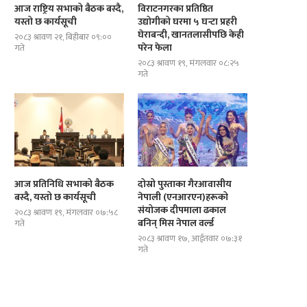
आज राष्ट्रिय सभाको बैठक बस्दै,
विराटनगरका प्रतिष्ठित
यस्तो छ कार्यसूची
उद्योगीको घरमा ५ घन्टा प्रहरी
घेराबन्दी, खानतलासीपछि केही
२०८३ श्रावण २१, बिहीबार ०९:००
परेन फेला
गते
२०८३ श्रावण १९, मंगलवार ०८:२५
गते
आज प्रतिनिधि सभाको बैठक
दोस्रो पुस्ताका गैरआवासीय
बस्दै, यस्तो छ कार्यसूची
नेपाली (एनआरएन)हरूको
संयोजक दीपमाला ढकाल
२०८३ श्रावण १९, मंगलवार ०७:५८
बनिन् मिस नेपाल वर्ल्ड
गते
२०८३ श्रावण १७, आईतवार ०७:३१
गते