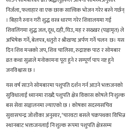
साउने सोमबारको व्रत श्रद्धालुहरूले आफ्नो सामर्थ्यअनुसार
निर्जला, फलाहार वा एक छाक सात्त्विक भोजन गरेर बस्ने गर्छन्
। बिहानै स्नान गरी शुद्ध वस्त्र धारण गरेर शिवालयमा गई
शिवलिंगमा शुद्ध जल, दूध, दही, घिउ, मह र सख्खर (पञ्चामृत) ले
अभिषेक गर्ने, बेलपत्र, धतुरो र श्रीखण्ड अर्पण गर्ने चलन छ। यस
दिन शिव मन्त्रको जप, शिव चालिसा, रुद्राष्टक पाठ र सोमबार
व्रत कथा सुन्नाले मनोकामना पूरा हुने र सम्पूर्ण पाप नष्ट हुने
जनविश्वास छ ।
यस वर्ष साउने सोमबारमा पशुपति दर्शन गर्न आउने भक्तजनको
सुविधालाई ध्यानमा राख्दै पशुपति क्षेत्र विकास कोषले निःशुल्क
बस सेवा सञ्चालनमा ल्याएको छ । कोषका सदस्यसचिव
सुवासचन्द्र जोशीका अनुसार, ‘चारवटा बसले चक्रपथका विभिन्न
स्थानबाट भक्तजनलाई निःशुल्क रूपमा पशुपति क्षेत्रसम्म