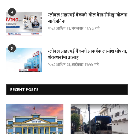
4
ग्लोबल आइएमई बैंकको ‘गोल बेस्ड सेभिङ्ग’ योजना
सार्वजनिक
२०८२ आश्विन २१, मंगलवार ०९:४७ गते
5
ग्लोबल आइएमई बैंकको आकर्षक लाभांश घोषणा,
शेयरधनीमा उत्साह
२०८२ आश्विन २६, आईतवार १२:५४ गते
RECENT POSTS