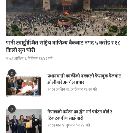
पानी ट्याङ्कीस्थित राष्ट्रिय वाणिज्य बैंकबाट नगद ५ करोड र १८
किलो सुन चोरी
२०८२ आश्विन २, बिहीबार १३:४६ गते
2
प्रधानमन्त्री कार्कीको नक्कली फेसबुक पेजबाट
ओलीबारे अनर्गल प्रचार
२०८२ आश्विन २६, आईतवार १३:१२ गते
3
नेपालको पर्यटन प्रवर्द्धन गर्न पर्यटन बोर्ड र
टिकटकबीच साझेदारी
२०८२ भाद्र ४, बुधबार ०२:२४ गते