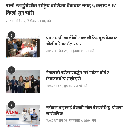
पानी ट्याङ्कीस्थित राष्ट्रिय वाणिज्य बैंकबाट नगद ५ करोड र १८
किलो सुन चोरी
२०८२ आश्विन २, बिहीबार १३:४६ गते
2
प्रधानमन्त्री कार्कीको नक्कली फेसबुक पेजबाट
ओलीबारे अनर्गल प्रचार
२०८२ आश्विन २६, आईतवार १३:१२ गते
3
नेपालको पर्यटन प्रवर्द्धन गर्न पर्यटन बोर्ड र
टिकटकबीच साझेदारी
२०८२ भाद्र ४, बुधबार ०२:२४ गते
4
ग्लोबल आइएमई बैंकको ‘गोल बेस्ड सेभिङ्ग’ योजना
सार्वजनिक
२०८२ आश्विन २१, मंगलवार ०९:४७ गते