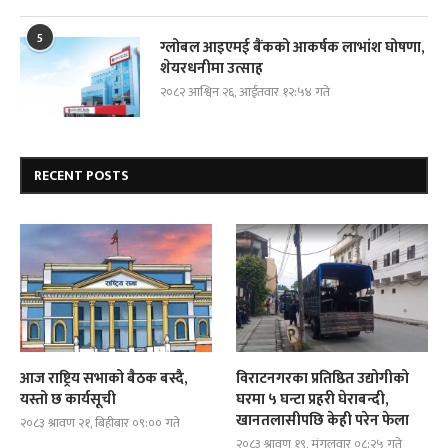
5
ग्लोबल आइएमई बैंकको आकर्षक लाभांश घोषणा,
शेयरधनीमा उत्साह
२०८२ आश्विन २६, आईतवार १२:५४ गते
RECENT POSTS
आज राष्ट्रिय सभाको बैठक बस्दै,
विराटनगरका प्रतिष्ठित उद्योगीको
यस्तो छ कार्यसूची
घरमा ५ घन्टा प्रहरी घेराबन्दी,
खानतलासीपछि केही परेन फेला
२०८३ श्रावण २१, बिहीबार ०९:०० गते
२०८३ श्रावण १९, मंगलवार ०८:२५ गते