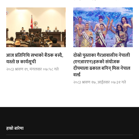
आज प्रतिनिधि सभाको बैठक बस्दै,
दोस्रो पुस्ताका गैरआवासीय नेपाली
यस्तो छ कार्यसूची
(एनआरएन)हरूको संयोजक
दीपमाला ढकाल बनिन् मिस नेपाल
२०८३ श्रावण १९, मंगलवार ०७:५८ गते
वर्ल्ड
२०८३ श्रावण १७, आईतवार ०७:३१ गते
हाम्रो बारेमा