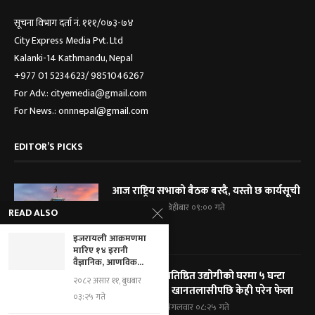
सूचना विभाग दर्ता नं. १११/०७३-७४
City Express Media Pvt. Ltd
Kalanki-14 Kathmandu, Nepal
+977 01 5234623/ 9851046267
For Adv.: cityemedia@gmail.com
For News.: onnnepal@gmail.com
EDITOR’S PICKS
आज राष्ट्रिय सभाको बैठक बस्दै, यस्तो छ कार्यसूची
२०८३ श्रावण २१, बिहीबार ०९:०० गते
READ ALSO
इजरायली आक्रमणमा
मारिए १४ इरानी
वैज्ञानिक, आणविक...
विराटनगरका प्रतिष्ठित उद्योगीको घरमा ५ घन्टा
२०८२ असार ११, बुधबार
प्रहरी घेराबन्दी, खानतलासीपछि केही परेन फेला
०३:२५ गते
२०८३ श्रावण १९, मंगलवार ०८:२५ गते