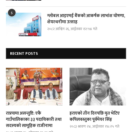
5
ग्लोबल आइएमई बैंकको आकर्षक लाभांश घोषणा,
शेयरधनीमा उत्साह
२०८२ आश्विन २६, आईतवार १२:५४ गते
RECENT POSTS
राप्रपामा असन्तुष्टि: एकै
हराएको तीन दिनपछि मृत भेटिए
गाउँपालिकाका ३३ पदाधिकारी तथा
कपिलवस्तुका पूर्वमेयर सिंह
सदस्यको सामूहिक राजीनामा
२०८३ श्रावण २४, आईतवार १४:२५ गते