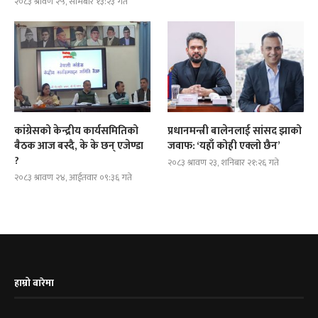
२०८३ श्रावण २५, सोमबार १३:२३ गते
कांग्रेसको केन्द्रीय कार्यसमितिको
प्रधानमन्त्री बालेनलाई सांसद झाको
बैठक आज बस्दै, के के छन् एजेण्डा
जवाफ: ‘यहाँ कोही एक्लो छैन’
?
२०८३ श्रावण २३, शनिबार २१:२६ गते
२०८३ श्रावण २४, आईतवार ०९:३६ गते
हाम्रो बारेमा