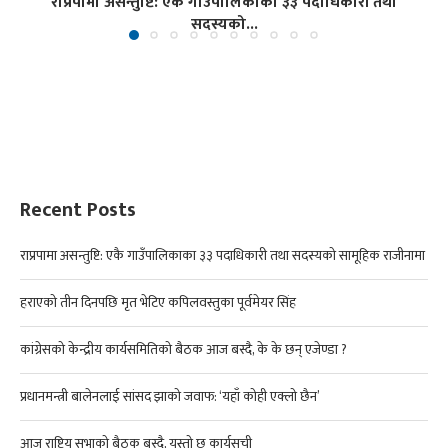
राप्रपामा असन्तुष्टि: एकै गाउँपालिकाका ३३ पदाधिकारी तथा
सदस्यको...
Recent Posts
राप्रपामा असन्तुष्टि: एकै गाउँपालिकाका ३३ पदाधिकारी तथा सदस्यको सामूहिक राजीनामा
हराएको तीन दिनपछि मृत भेटिए कपिलवस्तुका पूर्वमेयर सिंह
कांग्रेसको केन्द्रीय कार्यसमितिको बैठक आज बस्दै, के के छन् एजेण्डा ?
प्रधानमन्त्री बालेनलाई सांसद झाको जवाफ: ‘यहाँ कोही एक्लो छैन’
आज राष्ट्रिय सभाको बैठक बस्दै, यस्तो छ कार्यसूची