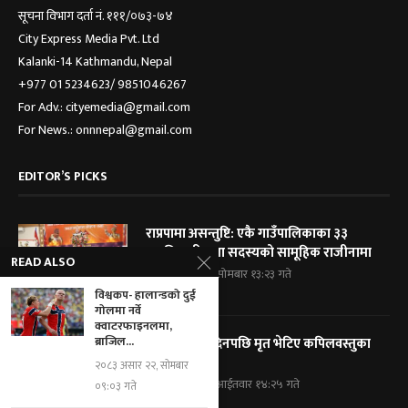
सूचना विभाग दर्ता नं. १११/०७३-७४
City Express Media Pvt. Ltd
Kalanki-14 Kathmandu, Nepal
+977 01 5234623/ 9851046267
For Adv.: cityemedia@gmail.com
For News.: onnnepal@gmail.com
EDITOR’S PICKS
राप्रपामा असन्तुष्टि: एकै गाउँपालिकाका ३३
पदाधिकारी तथा सदस्यको सामूहिक राजीनामा
READ ALSO
२०८३ श्रावण २५, सोमबार १३:२३ गते
विश्वकप- हालान्डको दुई
गोलमा नर्वे
क्वाटरफाइनलमा,
ब्राजिल...
हराएको तीन दिनपछि मृत भेटिए कपिलवस्तुका
पूर्वमेयर सिंह
२०८३ असार २२, सोमबार
२०८३ श्रावण २४, आईतवार १४:२५ गते
०९:०३ गते