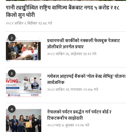
पानी ट्याङ्कीस्थित राष्ट्रिय वाणिज्य बैंकबाट नगद ५ करोड र १८
किलो सुन चोरी
२०८२ आश्विन २, बिहीबार १३:४६ गते
2
प्रधानमन्त्री कार्कीको नक्कली फेसबुक पेजबाट
ओलीबारे अनर्गल प्रचार
२०८२ आश्विन २६, आईतवार १३:१२ गते
3
ग्लोबल आइएमई बैंकको ‘गोल बेस्ड सेभिङ्ग’ योजना
सार्वजनिक
२०८२ आश्विन २१, मंगलवार ०९:४७ गते
4
नेपालको पर्यटन प्रवर्द्धन गर्न पर्यटन बोर्ड र
टिकटकबीच साझेदारी
२०८२ भाद्र ४, बुधबार ०२:२४ गते