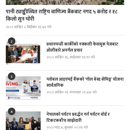
पानी ट्याङ्कीस्थित राष्ट्रिय वाणिज्य बैंकबाट नगद ५ करोड र १८
किलो सुन चोरी
२०८२ आश्विन २, बिहीबार १३:४६ गते
2
प्रधानमन्त्री कार्कीको नक्कली फेसबुक पेजबाट
ओलीबारे अनर्गल प्रचार
२०८२ आश्विन २६, आईतवार १३:१२ गते
3
ग्लोबल आइएमई बैंकको ‘गोल बेस्ड सेभिङ्ग’ योजना
सार्वजनिक
२०८२ आश्विन २१, मंगलवार ०९:४७ गते
4
नेपालको पर्यटन प्रवर्द्धन गर्न पर्यटन बोर्ड र
टिकटकबीच साझेदारी
२०८२ भाद्र ४, बुधबार ०२:२४ गते