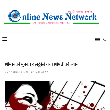
श्रीमानको मुक्का र लठ्ठीले गयो श्रीमतीको ज्यान
२०८२ श्रावण १९, सोमबार ०३:५७ गते