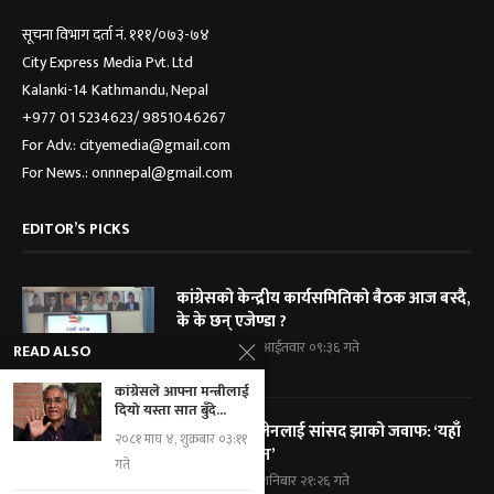
सूचना विभाग दर्ता नं. १११/०७३-७४
City Express Media Pvt. Ltd
Kalanki-14 Kathmandu, Nepal
+977 01 5234623/ 9851046267
For Adv.: cityemedia@gmail.com
For News.: onnnepal@gmail.com
EDITOR’S PICKS
कांग्रेसको केन्द्रीय कार्यसमितिको बैठक आज बस्दै,
के के छन् एजेण्डा ?
२०८३ श्रावण २४, आईतवार ०९:३६ गते
READ ALSO
कांग्रेसले आफ्ना मन्त्रीलाई
दियो यस्ता सात बुँदे...
प्रधानमन्त्री बालेनलाई सांसद झाको जवाफ: ‘यहाँ
२०८१ माघ ४, शुक्रबार ०३:११
कोही एक्लो छैन’
गते
२०८३ श्रावण २३, शनिबार २१:२६ गते