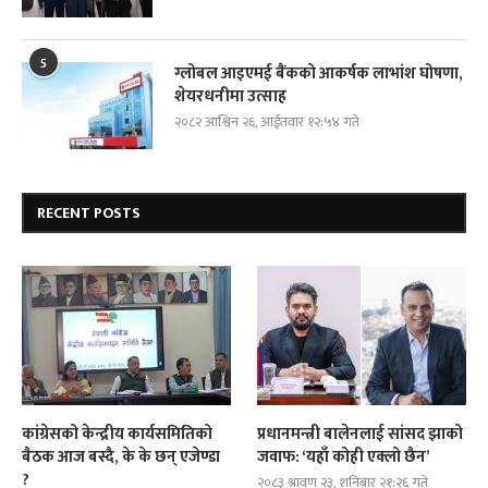
5
ग्लोबल आइएमई बैंकको आकर्षक लाभांश घोषणा,
शेयरधनीमा उत्साह
२०८२ आश्विन २६, आईतवार १२:५४ गते
RECENT POSTS
कांग्रेसको केन्द्रीय कार्यसमितिको
प्रधानमन्त्री बालेनलाई सांसद झाको
बैठक आज बस्दै, के के छन् एजेण्डा
जवाफ: ‘यहाँ कोही एक्लो छैन’
?
२०८३ श्रावण २३, शनिबार २१:२६ गते