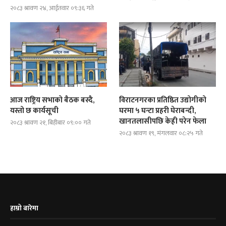
२०८३ श्रावण २४, आईतवार ०९:३६ गते
आज राष्ट्रिय सभाको बैठक बस्दै,
विराटनगरका प्रतिष्ठित उद्योगीको
यस्तो छ कार्यसूची
घरमा ५ घन्टा प्रहरी घेराबन्दी,
खानतलासीपछि केही परेन फेला
२०८३ श्रावण २१, बिहीबार ०९:०० गते
२०८३ श्रावण १९, मंगलवार ०८:२५ गते
हाम्रो बारेमा