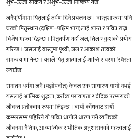
शुभ–ऊर्जा सक्रिय र अशुभ–ऊर्जा निष्क्रिय गर्छ ।
जनैपूर्णिमामा पितृलाई तर्पण दिने प्रचलन छ । वास्तुशास्त्रमा पनि
घरको पितृस्थान (दक्षिण–पश्चिम भाग)लाई शान्त र पवित्र राख्न
विशेष महत्त्व दिइन्छ । पितृतर्पण गर्दा जल, तिल र कुशको प्रयोग
गरिन्छ । जसलाई वास्तुमा पृथ्वी, जल र आकाश तत्त्वको
समन्वय मानिन्छ । यसले पितृ आत्मालाई शान्ति र घरमा स्थिरता
ल्याउँछ ।
सनातन धर्ममा जनै (यज्ञोपवीत) केवल एक साधारण धागो नभई
यसलाई आत्मिक शुद्धता, कर्तव्य परायणता र वैदिक परम्पराको
जीवन्त प्रतीकका रूपमा लिइन्छ । बायाँ काँधबाट दायाँ
कम्मरसम्म पहिरिने यो पवित्र धागोले धारण गर्ने व्यक्तिको
जीवनमा नैतिक, आध्यात्मिक र भौतिक अनुशासनको महत्त्वलाई