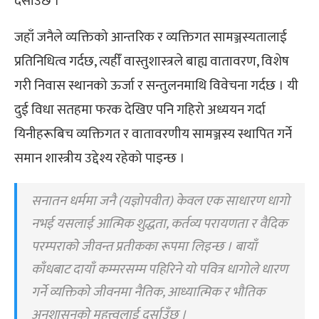
दर्साउँछ ।
जहाँ जनैले व्यक्तिको आन्तरिक र व्यक्तिगत सामञ्जस्यतालाई
प्रतिनिधित्व गर्दछ, त्यहीँ वास्तुशास्त्रले बाह्य वातावरण, विशेष
गरी निवास स्थानको ऊर्जा र सन्तुलनमाथि विवेचना गर्दछ । यी
दुई विधा सतहमा फरक देखिए पनि गहिरो अध्ययन गर्दा
यिनीहरूबिच व्यक्तिगत र वातावरणीय सामञ्जस्य स्थापित गर्ने
समान शास्त्रीय उद्देश्य रहेको पाइन्छ ।
सनातन धर्ममा जनै (यज्ञोपवीत) केवल एक साधारण धागो
नभई यसलाई आत्मिक शुद्धता, कर्तव्य परायणता र वैदिक
परम्पराको जीवन्त प्रतीकका रूपमा लिइन्छ । बायाँ
काँधबाट दायाँ कम्मरसम्म पहिरिने यो पवित्र धागोले धारण
गर्ने व्यक्तिको जीवनमा नैतिक, आध्यात्मिक र भौतिक
अनुशासनको महत्त्वलाई दर्साउँछ ।