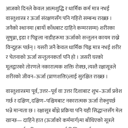
आजको दिनले केवल आत्मशुद्धि र धार्मिक कर्म मात्र नभई
वास्तुशास्त्र र ऊर्जा संरक्षणसँग पनि गहिरो सम्बन्ध राख्छ ।
जनैको स्थानमा (बायाँ काँधबाट दाहिने कम्मरसम्म) शरीरका
सुषुम्ना, इडा र पिङ्गला नाडीहरूमा ऊर्जाको सन्तुलन कायम राख्ने
विन्दुहरू पर्छन् । यसरी जनै केवल धार्मिक चिह्न मात्र नभई शरीर
र चेतनाको ऊर्जा सन्तुलनकर्ता पनि हो । जसरी घरको
मूलद्वारको तोरणले नकारात्मक शक्ति रोक्छ, त्यस्तै रक्षासूत्रले
शरीरको जीवन–ऊर्जा (प्राणशक्ति)लाई सुरक्षित राख्छ ।
वास्तुशास्त्रमा पूर्व, उत्तर–पूर्व वा उत्तर दिशाबाट शुभ–ऊर्जा प्रवेश
गर्छ र दक्षिण, दक्षिण–पश्चिमबाट नकारात्मक ऊर्जा रोक्नुपर्छ
भन्ने मान्यता छ । रक्षासूत्र बाँध्ने प्रक्रिया पनि यही सिद्धान्तसँग मेल
खान्छ— दाहिने हात (ऊर्जाको कर्ममार्ग)मा बाँधिएको सूत्रले