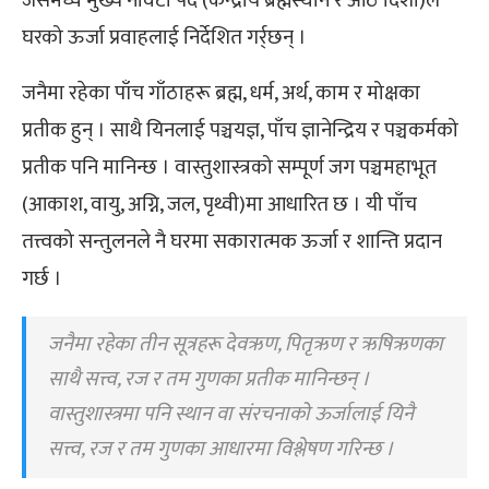
जसमध्ये मुख्य नौवटा पद (केन्द्रीय ब्रह्मस्थान र आठ दिशा)ले
घरको ऊर्जा प्रवाहलाई निर्देशित गर्र्छन् ।
जनैमा रहेका पाँच गाँठाहरू ब्रह्म, धर्म, अर्थ, काम र मोक्षका
प्रतीक हुन् । साथै यिनलाई पञ्चयज्ञ, पाँच ज्ञानेन्द्रिय र पञ्चकर्मको
प्रतीक पनि मानिन्छ । वास्तुशास्त्रको सम्पूर्ण जग पञ्चमहाभूत
(आकाश, वायु, अग्नि, जल, पृथ्वी)मा आधारित छ । यी पाँच
तत्त्वको सन्तुलनले नै घरमा सकारात्मक ऊर्जा र शान्ति प्रदान
गर्छ ।
जनैमा रहेका तीन सूत्रहरू देवऋण, पितृऋण र ऋषिऋणका
साथै सत्त्व, रज र तम गुणका प्रतीक मानिन्छन् ।
वास्तुशास्त्रमा पनि स्थान वा संरचनाको ऊर्जालाई यिनै
सत्त्व, रज र तम गुणका आधारमा विश्लेषण गरिन्छ ।