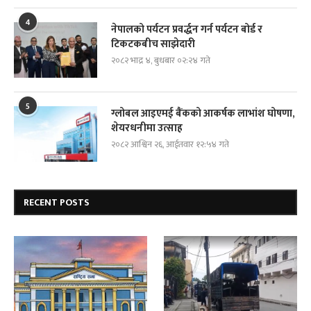
4
नेपालको पर्यटन प्रवर्द्धन गर्न पर्यटन बोर्ड र
टिकटकबीच साझेदारी
२०८२ भाद्र ४, बुधबार ०२:२४ गते
5
ग्लोबल आइएमई बैंकको आकर्षक लाभांश घोषणा,
शेयरधनीमा उत्साह
२०८२ आश्विन २६, आईतवार १२:५४ गते
RECENT POSTS