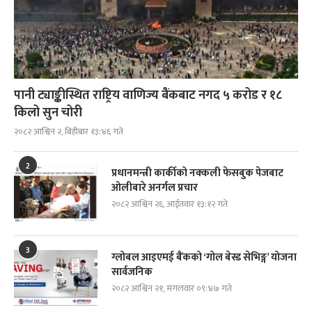
पानी ट्याङ्कीस्थित राष्ट्रिय वाणिज्य बैंकबाट नगद ५ करोड र १८
किलो सुन चोरी
२०८२ आश्विन २, बिहीबार १३:४६ गते
2
प्रधानमन्त्री कार्कीको नक्कली फेसबुक पेजबाट
ओलीबारे अनर्गल प्रचार
२०८२ आश्विन २६, आईतवार १३:१२ गते
3
ग्लोबल आइएमई बैंकको ‘गोल बेस्ड सेभिङ्ग’ योजना
सार्वजनिक
२०८२ आश्विन २१, मंगलवार ०९:४७ गते