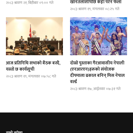
खानतलासीपछि केही परेन फेला
२०८३ श्रावण २१, बिहीबार ०९:०० गते
२०८३ श्रावण १९, मंगलवार ०८:२५ गते
आज प्रतिनिधि सभाको बैठक बस्दै,
दोस्रो पुस्ताका गैरआवासीय नेपाली
यस्तो छ कार्यसूची
(एनआरएन)हरूको संयोजक
दीपमाला ढकाल बनिन् मिस नेपाल
२०८३ श्रावण १९, मंगलवार ०७:५८ गते
वर्ल्ड
२०८३ श्रावण १७, आईतवार ०७:३१ गते
हाम्रो बारेमा