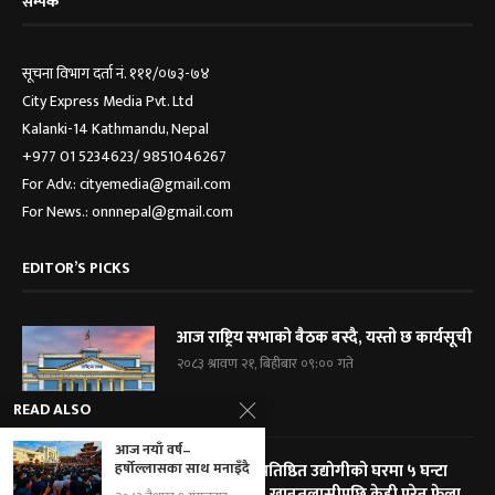
सम्पर्क
सूचना विभाग दर्ता नं. १११/०७३-७४
City Express Media Pvt. Ltd
Kalanki-14 Kathmandu, Nepal
+977 01 5234623/ 9851046267
For Adv.: cityemedia@gmail.com
For News.: onnnepal@gmail.com
EDITOR’S PICKS
आज राष्ट्रिय सभाको बैठक बस्दै, यस्तो छ कार्यसूची
२०८३ श्रावण २१, बिहीबार ०९:०० गते
READ ALSO
आज नयाँ वर्ष–
हर्षोल्लासका साथ मनाइँदै
विराटनगरका प्रतिष्ठित उद्योगीको घरमा ५ घन्टा
प्रहरी घेराबन्दी, खानतलासीपछि केही परेन फेला