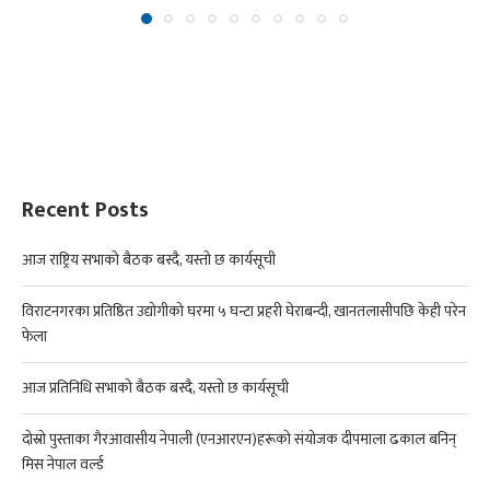
Recent Posts
आज राष्ट्रिय सभाको बैठक बस्दै, यस्तो छ कार्यसूची
विराटनगरका प्रतिष्ठित उद्योगीको घरमा ५ घन्टा प्रहरी घेराबन्दी, खानतलासीपछि केही परेन
फेला
आज प्रतिनिधि सभाको बैठक बस्दै, यस्तो छ कार्यसूची
दोस्रो पुस्ताका गैरआवासीय नेपाली (एनआरएन)हरूको संयोजक दीपमाला ढकाल बनिन्
मिस नेपाल वर्ल्ड