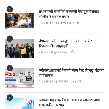
2
प्रधानमन्त्री कार्कीको नक्कली फेसबुक पेजबाट
ओलीबारे अनर्गल प्रचार
२०८२ आश्विन २६, आईतवार १३:१२ गते
3
नेपालको पर्यटन प्रवर्द्धन गर्न पर्यटन बोर्ड र
टिकटकबीच साझेदारी
२०८२ भाद्र ४, बुधबार ०२:२४ गते
4
ग्लोबल आइएमई बैंकको ‘गोल बेस्ड सेभिङ्ग’ योजना
सार्वजनिक
२०८२ आश्विन २१, मंगलवार ०९:४७ गते
5
ग्लोबल आइएमई बैंकको आकर्षक लाभांश घोषणा,
शेयरधनीमा उत्साह