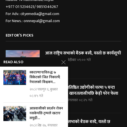
+977 01 5234623/ 9851046267
For Adv.: cityemedia@gmail.com
For News.: onnnepal@gmail.com
EDITOR’S PICKS
आज राष्ट्रिय सभाको बैठक बस्दै, यस्तो छ कार्यसूची
२०८३ श्रावण २१, बिहीबार ०९:०० गते
READ ALSO
स्कटल्यान्डविरुद्ध ७
विकेटको जित निकाल्दै
नेपालको विश्वकप...
विराटनगरका प्रतिष्ठित उद्योगीको घरमा ५ घन्टा
२०८२ फाल्गुन ६, बुधबार
प्रहरी घेराबन्दी, खानतलासीपछि केही परेन फेला
०८:४५ गते
२०८३ श्रावण १९, मंगलवार ०८:२५ गते
आप्रवासीको प्रदर्शन रोक्न
नसकेपछि ट्रम्पले खटाए
समुद्री...
आज प्रतिनिधि सभाको बैठक बस्दै, यस्तो छ
२०८२ जेष्ठ २७, मंगलवार