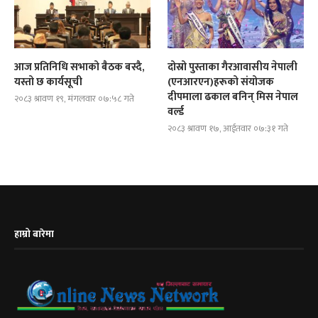
आज प्रतिनिधि सभाको बैठक बस्दै,
दोस्रो पुस्ताका गैरआवासीय नेपाली
यस्तो छ कार्यसूची
(एनआरएन)हरूको संयोजक
दीपमाला ढकाल बनिन् मिस नेपाल
२०८३ श्रावण १९, मंगलवार ०७:५८ गते
वर्ल्ड
२०८३ श्रावण १७, आईतवार ०७:३१ गते
हाम्रो बारेमा