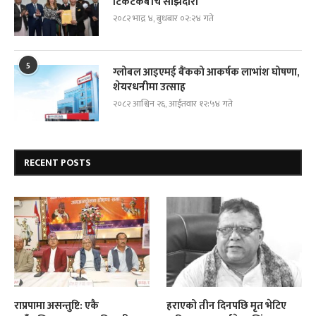
टिकटकबीच साझेदारी
२०८२ भाद्र ४, बुधबार ०२:२४ गते
5
ग्लोबल आइएमई बैंकको आकर्षक लाभांश घोषणा,
शेयरधनीमा उत्साह
२०८२ आश्विन २६, आईतवार १२:५४ गते
RECENT POSTS
राप्रपामा असन्तुष्टि: एकै
हराएको तीन दिनपछि मृत भेटिए