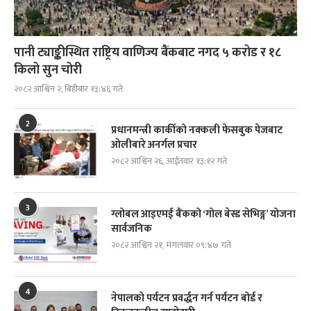
पानी ट्याङ्कीस्थित राष्ट्रिय वाणिज्य बैंकबाट नगद ५ करोड र १८
किलो सुन चोरी
२०८२ आश्विन २, बिहीबार १३:४६ गते
2
प्रधानमन्त्री कार्कीको नक्कली फेसबुक पेजबाट
ओलीबारे अनर्गल प्रचार
२०८२ आश्विन २६, आईतवार १३:१२ गते
3
ग्लोबल आइएमई बैंकको ‘गोल बेस्ड सेभिङ्ग’ योजना
सार्वजनिक
२०८२ आश्विन २१, मंगलवार ०९:४७ गते
4
नेपालको पर्यटन प्रवर्द्धन गर्न पर्यटन बोर्ड र