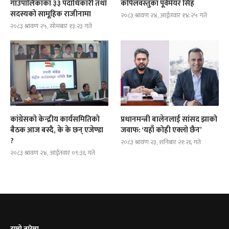
गाउँपालिकाका ३३ पदाधिकारी तथा
कपिलवस्तुका पूर्वमेयर सिंह
सदस्यको सामूहिक राजीनामा
२०८३ श्रावण २४, आईतवार १४:२५ गते
२०८३ श्रावण २५, सोमबार १३:२३ गते
कांग्रेसको केन्द्रीय कार्यसमितिको
प्रधानमन्त्री बालेनलाई सांसद झाको
बैठक आज बस्दै, के के छन् एजेण्डा
जवाफ: ‘यहाँ कोही एक्लो छैन’
?
२०८३ श्रावण २३, शनिबार २१:२६ गते
२०८३ श्रावण २४, आईतवार ०९:३६ गते
हाम्रो बारेमा