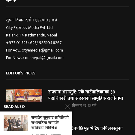
सम्पर्क
सूचना विभाग दर्ता नं. १११/०७३-७४
City Express Media Pvt. Ltd
Kalanki-14 Kathmandu, Nepal
+977 01 5234623/ 9851046267
For Adv.: cityemedia@gmail.com
For News.: onnnepal@gmail.com
EDITOR’S PICKS
राप्रपामा असन्तुष्टि: एकै गाउँपालिकाका ३३
पदाधिकारी तथा सदस्यको सामूहिक राजीनामा
२०८३ श्रावण २५, सोमबार १३:२३ गते
READ ALSO
संसदीय सुनुवाइ समितिको
सभापतिमा रामहरि
खतिवडा निर्विरोध
हराएको तीन दिनपछि मृत भेटिए कपिलवस्तुका
पूर्वमेयर सिंह