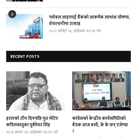
5
ग्लोबल आइएमई बैंकको आकर्षक लाभांश घोषणा,
शेयरधनीमा उत्साह
२०८२ आश्विन २६, आईतवार १२:५४ गते
RECENT POSTS
हराएको तीन दिनपछि मृत भेटिए
कांग्रेसको केन्द्रीय कार्यसमितिको
कपिलवस्तुका पूर्वमेयर सिंह
बैठक आज बस्दै, के के छन् एजेण्डा
?
२०८३ श्रावण २४, आईतवार १४:२५ गते