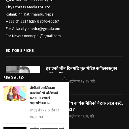
City Express Media Pvt. Ltd
Kalanki-14 Kathmandu, Nepal
+977 01 5234623/ 9851046267
For Adv.: cityemedia@gmail.com
For News.: onnnepal@gmail.com
EDITOR’S PICKS
हराएको तीन दिनपछि मृत भेटिए कपिलवस्तुका
पूर्वमेयर सिंह
READ ALSO
२०८३ श्रावण २४, आईतवार १४:२५ गते
बीपीको सालिकमा
कालोमोसो दलिएको
घटनामा एमाले
महासचिवको...
कांग्रेसको केन्द्रीय कार्यसमितिको बैठक आज बस्दै,
के के छन् एजेण्डा ?
२०८१ चैत्र २४, आईतवार
२०८३ श्रावण २४, आईतवार ०९:३६ गते
०६:३८ गते