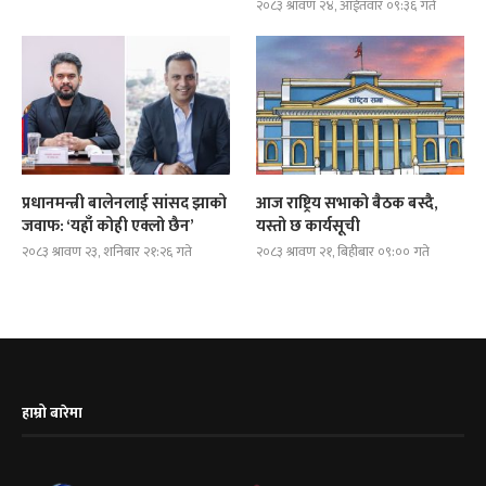
२०८३ श्रावण २४, आईतवार ०९:३६ गते
प्रधानमन्त्री बालेनलाई सांसद झाको
आज राष्ट्रिय सभाको बैठक बस्दै,
जवाफ: ‘यहाँ कोही एक्लो छैन’
यस्तो छ कार्यसूची
२०८३ श्रावण २३, शनिबार २१:२६ गते
२०८३ श्रावण २१, बिहीबार ०९:०० गते
हाम्रो बारेमा