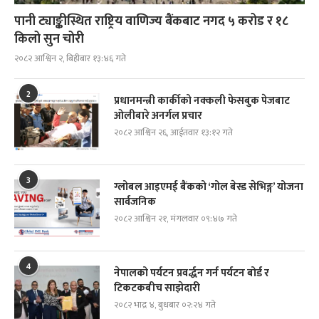
पानी ट्याङ्कीस्थित राष्ट्रिय वाणिज्य बैंकबाट नगद ५ करोड र १८
किलो सुन चोरी
२०८२ आश्विन २, बिहीबार १३:४६ गते
2
प्रधानमन्त्री कार्कीको नक्कली फेसबुक पेजबाट
ओलीबारे अनर्गल प्रचार
२०८२ आश्विन २६, आईतवार १३:१२ गते
3
ग्लोबल आइएमई बैंकको ‘गोल बेस्ड सेभिङ्ग’ योजना
सार्वजनिक
२०८२ आश्विन २१, मंगलवार ०९:४७ गते
4
नेपालको पर्यटन प्रवर्द्धन गर्न पर्यटन बोर्ड र
टिकटकबीच साझेदारी
२०८२ भाद्र ४, बुधबार ०२:२४ गते