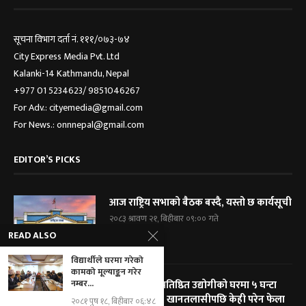
सूचना विभाग दर्ता नं. १११/०७३-७४
City Express Media Pvt. Ltd
Kalanki-14 Kathmandu, Nepal
+977 01 5234623/ 9851046267
For Adv.: cityemedia@gmail.com
For News.: onnnepal@gmail.com
EDITOR’S PICKS
आज राष्ट्रिय सभाको बैठक बस्दै, यस्तो छ कार्यसूची
२०८३ श्रावण २१, बिहीबार ०९:०० गते
READ ALSO
विद्यार्थीले घरमा गरेको
कामको मूल्याङ्कन गरेर
नम्बर...
विराटनगरका प्रतिष्ठित उद्योगीको घरमा ५ घन्टा
प्रहरी घेराबन्दी, खानतलासीपछि केही परेन फेला
२०८१ पुष १८, बिहीबार ०६:४८