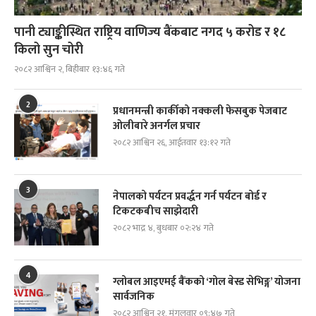
पानी ट्याङ्कीस्थित राष्ट्रिय वाणिज्य बैंकबाट नगद ५ करोड र १८
किलो सुन चोरी
२०८२ आश्विन २, बिहीबार १३:४६ गते
2
प्रधानमन्त्री कार्कीको नक्कली फेसबुक पेजबाट
ओलीबारे अनर्गल प्रचार
२०८२ आश्विन २६, आईतवार १३:१२ गते
3
नेपालको पर्यटन प्रवर्द्धन गर्न पर्यटन बोर्ड र
टिकटकबीच साझेदारी
२०८२ भाद्र ४, बुधबार ०२:२४ गते
4
ग्लोबल आइएमई बैंकको ‘गोल बेस्ड सेभिङ्ग’ योजना
सार्वजनिक
२०८२ आश्विन २१, मंगलवार ०९:४७ गते