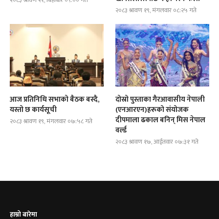
२०८३ श्रावण २१, बिहीबार ०९:०० गते
२०८३ श्रावण १९, मंगलवार ०८:२५ गते
आज प्रतिनिधि सभाको बैठक बस्दै,
दोस्रो पुस्ताका गैरआवासीय नेपाली
यस्तो छ कार्यसूची
(एनआरएन)हरूको संयोजक
दीपमाला ढकाल बनिन् मिस नेपाल
२०८३ श्रावण १९, मंगलवार ०७:५८ गते
वर्ल्ड
२०८३ श्रावण १७, आईतवार ०७:३१ गते
हाम्रो बारेमा