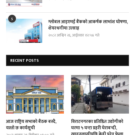
5
ग्लोबल आइएमई बैंकको आकर्षक लाभांश घोषणा,
शेयरधनीमा उत्साह
२०८२ आश्विन २६, आईतवार १२:५४ गते
RECENT POSTS
आज राष्ट्रिय सभाको बैठक बस्दै,
विराटनगरका प्रतिष्ठित उद्योगीको
यस्तो छ कार्यसूची
घरमा ५ घन्टा प्रहरी घेराबन्दी,
खानतलासीपछि केही परेन फेला