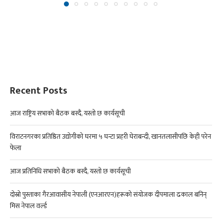
Recent Posts
आज राष्ट्रिय सभाको बैठक बस्दै, यस्तो छ कार्यसूची
विराटनगरका प्रतिष्ठित उद्योगीको घरमा ५ घन्टा प्रहरी घेराबन्दी, खानतलासीपछि केही परेन
फेला
आज प्रतिनिधि सभाको बैठक बस्दै, यस्तो छ कार्यसूची
दोस्रो पुस्ताका गैरआवासीय नेपाली (एनआरएन)हरूको संयोजक दीपमाला ढकाल बनिन्
मिस नेपाल वर्ल्ड