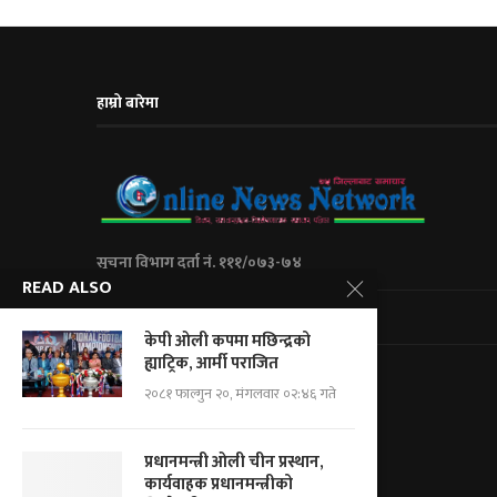
हाम्रो बारेमा
सूचना विभाग दर्ता नं. १११/०७३-७४
READ ALSO
City Express Media Pvt. Ltd
केपी ओली कपमा मछिन्द्रको
ह्याट्रिक, आर्मी पराजित
Kalanki-14 Kathmandu, Nepal
२०८१ फाल्गुन २०, मंगलवार ०२:४६ गते
+977 01 5234623/ 9851046267
For Adv.: cityemedia@gmail.com
For News.: onnnepal@gmail.com
प्रधानमन्त्री ओली चीन प्रस्थान,
कार्यवाहक प्रधानमन्त्रीको