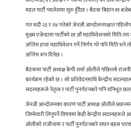
काठमाडौं, २९ आश्विन – नेकपा (एमाले) को दसौं केन्
महल पार्टी प्यालेसमा सुरु हुँदैछ । बैठक बिहान ११ बजेब
गत भदौ २३ र २४ गतेको जेनजी आन्दोलनपश्चात पहिलो
मुख्य एजेन्डामा पार्टीको ११ औं महाधिवेशनको मिति त
अन्तिम हप्ता महाधिवेशन गर्ने निर्णय गरे पनि मिति भ
अन्तिम रूप दिनेछ ।
बैठकमा पार्टी अध्यक्ष केपी शर्मा ओलीले पछिल्लो राजनी
कार्यक्रम रहेको छ । सो प्रतिवेदनमाथि केन्द्रीय सदस्यह
सदस्यहरूले नेतृत्व र पार्टी पुनर्गठनबारे पनि घनिभूत छ
जेनजी आन्दोलनका कारण पार्टी अध्यक्ष ओलीले प्रधानमन्
जिम्मेवारी लिनुपर्ने विषयमा केही केन्द्रीय सदस्यहर
ओलीको राजीनामा र पार्टी पुनर्गठनबारे सघन बहस भएको 