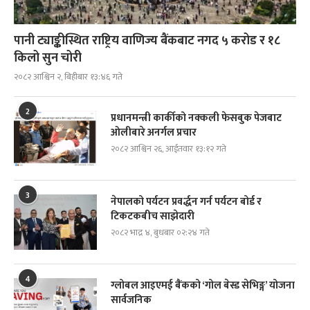
पानी ट्याङ्कीस्थित राष्ट्रिय वाणिज्य बैंकबाट नगद ५ करोड र १८
किलो सुन चोरी
२०८२ आश्विन २, बिहीबार १३:४६ गते
2
प्रधानमन्त्री कार्कीको नक्कली फेसबुक पेजबाट
ओलीबारे अनर्गल प्रचार
२०८२ आश्विन २६, आईतवार १३:१२ गते
3
नेपालको पर्यटन प्रवर्द्धन गर्न पर्यटन बोर्ड र
टिकटकबीच साझेदारी
२०८२ भाद्र ४, बुधबार ०२:२४ गते
4
ग्लोबल आइएमई बैंकको ‘गोल बेस्ड सेभिङ्ग’ योजना
सार्वजनिक