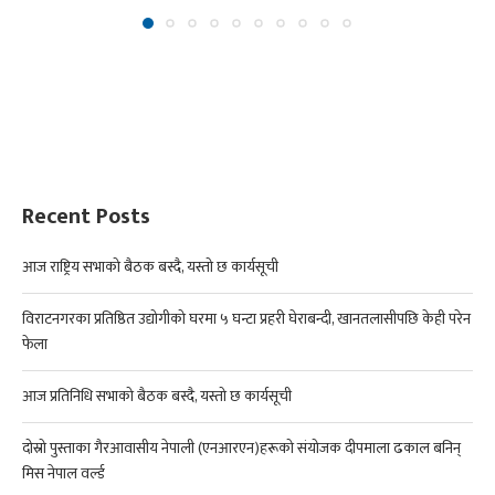
Recent Posts
आज राष्ट्रिय सभाको बैठक बस्दै, यस्तो छ कार्यसूची
विराटनगरका प्रतिष्ठित उद्योगीको घरमा ५ घन्टा प्रहरी घेराबन्दी, खानतलासीपछि केही परेन
फेला
आज प्रतिनिधि सभाको बैठक बस्दै, यस्तो छ कार्यसूची
दोस्रो पुस्ताका गैरआवासीय नेपाली (एनआरएन)हरूको संयोजक दीपमाला ढकाल बनिन्
मिस नेपाल वर्ल्ड