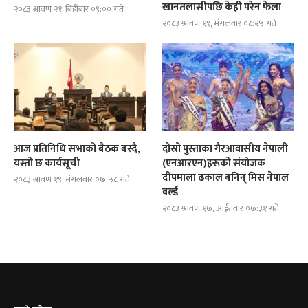
खानतलासीपछि केही परेन फेला
२०८३ श्रावण २१, बिहीबार ०९:०० गते
२०८३ श्रावण १९, मंगलवार ०८:२५ गते
आज प्रतिनिधि सभाको बैठक बस्दै,
दोस्रो पुस्ताका गैरआवासीय नेपाली
यस्तो छ कार्यसूची
(एनआरएन)हरूको संयोजक
दीपमाला ढकाल बनिन् मिस नेपाल
२०८३ श्रावण १९, मंगलवार ०७:५८ गते
वर्ल्ड
२०८३ श्रावण १७, आईतवार ०७:३१ गते