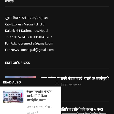
सम्पर्क
सूचना विभाग दर्ता नं. १११/०७३-७४
City Express Media Pvt. Ltd
Kalanki-14 Kathmandu, Nepal
+977 01 5234623/ 9851046267
For Adv.: cityemedia@gmail.com
For News.: onnnepal@gmail.com
EDITOR’S PICKS
आज राष्ट्रिय सभाको बैठक बस्दै, यस्तो छ कार्यसूची
READ ALSO
२०८३ श्रावण २१, बिहीबार ०९:०० गते
नेपाली कांग्रेस केन्द्रीय
कार्यसमिति बैठक
आजदेखि, यस्ता...
२०८२ असार १६, सोमबार
विराटनगरका प्रतिष्ठित उद्योगीको घरमा ५ घन्टा
०३:०३ गते