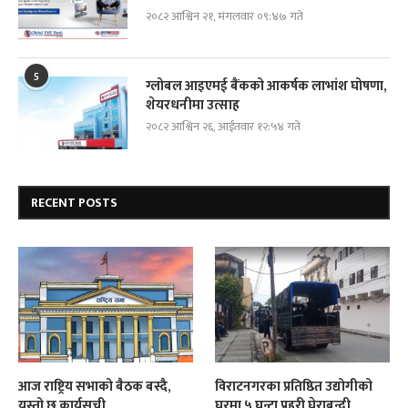
२०८२ आश्विन २१, मंगलवार ०९:४७ गते
5
ग्लोबल आइएमई बैंकको आकर्षक लाभांश घोषणा,
शेयरधनीमा उत्साह
२०८२ आश्विन २६, आईतवार १२:५४ गते
RECENT POSTS
आज राष्ट्रिय सभाको बैठक बस्दै,
विराटनगरका प्रतिष्ठित उद्योगीको
यस्तो छ कार्यसूची
घरमा ५ घन्टा प्रहरी घेराबन्दी,