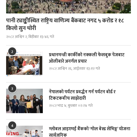
पानी ट्याङ्कीस्थित राष्ट्रिय वाणिज्य बैंकबाट नगद ५ करोड र १८
किलो सुन चोरी
२०८२ आश्विन २, बिहीबार १३:४६ गते
2
प्रधानमन्त्री कार्कीको नक्कली फेसबुक पेजबाट
ओलीबारे अनर्गल प्रचार
२०८२ आश्विन २६, आईतवार १३:१२ गते
3
नेपालको पर्यटन प्रवर्द्धन गर्न पर्यटन बोर्ड र
टिकटकबीच साझेदारी
२०८२ भाद्र ४, बुधबार ०२:२४ गते
4
ग्लोबल आइएमई बैंकको ‘गोल बेस्ड सेभिङ्ग’ योजना
सार्वजनिक