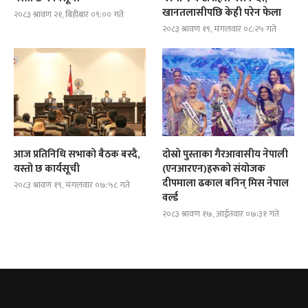
खानतलासीपछि केही परेन फेला
२०८३ श्रावण २१, बिहीबार ०९:०० गते
२०८३ श्रावण १९, मंगलवार ०८:२५ गते
आज प्रतिनिधि सभाको बैठक बस्दै,
दोस्रो पुस्ताका गैरआवासीय नेपाली
यस्तो छ कार्यसूची
(एनआरएन)हरूको संयोजक
दीपमाला ढकाल बनिन् मिस नेपाल
२०८३ श्रावण १९, मंगलवार ०७:५८ गते
वर्ल्ड
२०८३ श्रावण १७, आईतवार ०७:३१ गते