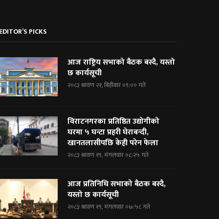
EDITOR’S PICKS
आज राष्ट्रिय सभाको बैठक बस्दै, यस्तो
छ कार्यसूची
२०८३ श्रावण २१, बिहीबार ०९:०० गते
विराटनगरका प्रतिष्ठित उद्योगीको
घरमा ५ घन्टा प्रहरी घेराबन्दी,
खानतलासीपछि केही परेन फेला
२०८३ श्रावण १९, मंगलवार ०८:२५ गते
आज प्रतिनिधि सभाको बैठक बस्दै,
यस्तो छ कार्यसूची
२०८३ श्रावण १९, मंगलवार ०७:५८ गते