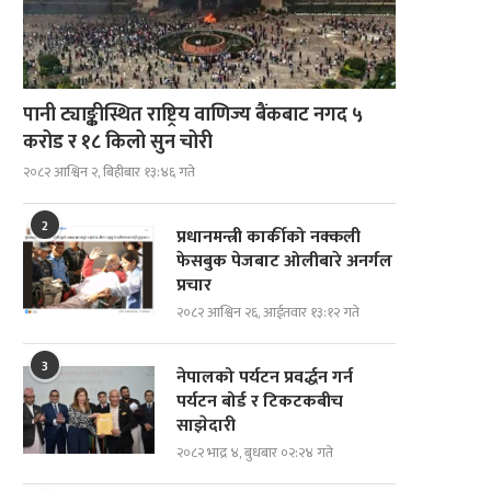
पानी ट्याङ्कीस्थित राष्ट्रिय वाणिज्य बैंकबाट नगद ५
करोड र १८ किलो सुन चोरी
२०८२ आश्विन २, बिहीबार १३:४६ गते
2
प्रधानमन्त्री कार्कीको नक्कली
फेसबुक पेजबाट ओलीबारे अनर्गल
प्रचार
२०८२ आश्विन २६, आईतवार १३:१२ गते
3
नेपालको पर्यटन प्रवर्द्धन गर्न
पर्यटन बोर्ड र टिकटकबीच
साझेदारी
२०८२ भाद्र ४, बुधबार ०२:२४ गते