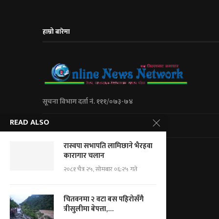
हाम्रो बारेमा
सूचना विभाग दर्ता नं. १११/०७३-७४
READ ALSO
City Express Media Pvt. Ltd
रास्वपा सभापति लामिछाने भैरहवा
Kalanki-14 Kathmandu, Nepal
कारागार चलान
+977 01 5234623/ 9851046267
२०८१ चैत्र २५, सोमबार ०६:२५ गते
For Adv.: cityemedia@gmail.com
For News.: onnnepal@gmail.com
चितवनमा २ वटा बस पहिरोसँगै
त्रीसुलीमा बेपत्ता,...