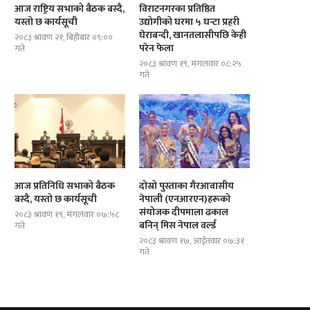
आज राष्ट्रिय सभाको बैठक बस्दै,
विराटनगरका प्रतिष्ठित
यस्तो छ कार्यसूची
उद्योगीको घरमा ५ घन्टा प्रहरी
घेराबन्दी, खानतलासीपछि केही
२०८३ श्रावण २१, बिहीबार ०९:००
परेन फेला
गते
२०८३ श्रावण १९, मंगलवार ०८:२५
गते
आज प्रतिनिधि सभाको बैठक
दोस्रो पुस्ताका गैरआवासीय
बस्दै, यस्तो छ कार्यसूची
नेपाली (एनआरएन)हरूको
संयोजक दीपमाला ढकाल
२०८३ श्रावण १९, मंगलवार ०७:५८
बनिन् मिस नेपाल वर्ल्ड
गते
२०८३ श्रावण १७, आईतवार ०७:३१
गते