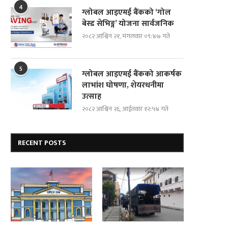
4
ग्लोबल आइएमई बैंकको ‘गोल
बेस्ड सेभिङ्ग’ योजना सार्वजनिक
२०८२ आश्विन २१, मंगलवार ०९:४७ गते
5
ग्लोबल आइएमई बैंकको आकर्षक
दोस्रो पुस्ताका गैरआवासीय नेपाली
ब्रोड पिकमा अस्ताए नेपाली पर्वतारोही
लाभांश घोषणा, शेयरधनीमा
(एनआरएन)हरूको संयोजक दीपमाला ढकाल...
यस्तो थियो...
उत्साह
२०८२ आश्विन २६, आईतवार १२:५४ गते
RECENT POSTS