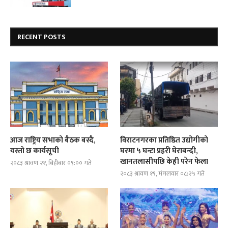
RECENT POSTS
आज राष्ट्रिय सभाको बैठक बस्दै,
विराटनगरका प्रतिष्ठित उद्योगीको
यस्तो छ कार्यसूची
घरमा ५ घन्टा प्रहरी घेराबन्दी,
खानतलासीपछि केही परेन फेला
२०८३ श्रावण २१, बिहीबार ०९:०० गते
२०८३ श्रावण १९, मंगलवार ०८:२५ गते