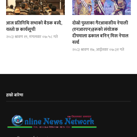
आज प्रतिनिधि सभाको बैठक बस्दै,
दोस्रो पुस्ताका गैरआवासीय नेपाली
यस्तो छ कार्यसूची
(एनआरएन)हरूको संयोजक
दीपमाला ढकाल बनिन् मिस नेपाल
२०८३ श्रावण १९, मंगलवार ०७:५८ गते
वर्ल्ड
२०८३ श्रावण १७, आईतवार ०७:३१ गते
हाम्रो बारेमा