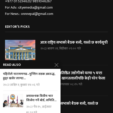
+977 01 5234623/ 9851046267
For Adv.: cityemedia@gmail.com
For News.: onnnepal@gmail.com
EDITOR’S PICKS
आज राष्ट्रिय सभाको बैठक बस्दै, यस्तो छ कार्यसूची
२०८३ श्रावण २१, बिहीबार ०९:०० गते
READ ALSO
विराटनगरका प्रतिष्ठित उद्योगीको घरमा ५ घन्टा
पहिरोले नारायणगढ–मुग्लिन सडक अवरुद्ध,
प्रहरी घेराबन्दी, खानतलासीपछि केही परेन फेला
ढुङ्गा खसेर लाग्दा...
२०८३ श्रावण १९, मंगलवार ०८:२५ गते
२०८२ आश्विन १, बुधबार १४:०६ गते
अनावश्यक वित्तीय भार
सिर्जना गर्ने बोर्ड, समिति...
आज प्रतिनिधि सभाको बैठक बस्दै, यस्तो छ
२०८२ चैत्र १५, आईतवार
कार्यसूची
१६:३२ गते