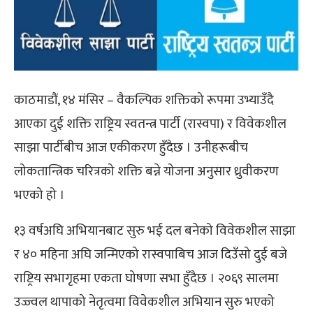
काठमाडौं, १४ मंसिर – वैकल्पिक शक्तिको रूपमा उभ्याउँदै
आएका दुई शक्ति राष्ट्रिय स्वतन्त्र पार्टी (रास्वपा) र विवेकशील
साझा पार्टीबीच आज एकीकरण हुँदैछ । उनीहरूबीच
लोकतान्त्रिक चरित्रको शक्ति बन्ने योजना अनुसार ध्रुवीकरण
भएको हो ।
१३ वर्षअघि अभियानबाट सुरु भई दल बनेको विवेकशील साझा
र ४० महिना अघि जन्मिएको रास्वपाबिच आज दिउँसो दुई बजे
राष्ट्रिय सभागृहमा एकता घोषणा सभा हुँदैछ । २०६९ सालमा
उज्ज्वल थापाको नेतृत्वमा विवेकशील अभियान सुरु भएको