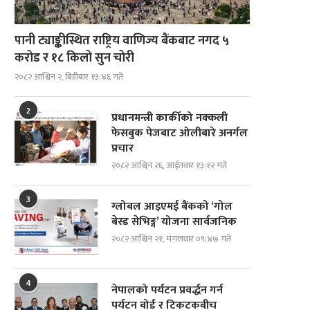
पानी ट्याङ्कीस्थित राष्ट्रिय वाणिज्य बैंकबाट नगद ५
करोड र १८ किलो सुन चोरी
२०८२ आश्विन २, बिहीबार १३:४६ गते
2
प्रधानमन्त्री कार्कीको नक्कली
फेसबुक पेजबाट ओलीबारे अनर्गल
प्रचार
२०८२ आश्विन २६, आईतवार १३:१२ गते
3
ग्लोबल आइएमई बैंकको ‘गोल
बेस्ड सेभिङ्ग’ योजना सार्वजनिक
२०८२ आश्विन २१, मंगलवार ०९:४७ गते
4
नेपालको पर्यटन प्रवर्द्धन गर्न
पर्यटन बोर्ड र टिकटकबीच