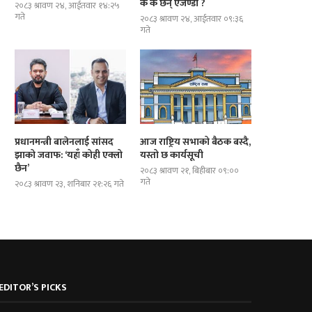
के के छन् एजेण्डा ?
२०८३ श्रावण २४, आईतवार १४:२५
गते
२०८३ श्रावण २४, आईतवार ०९:३६
गते
प्रधानमन्त्री बालेनलाई सांसद
आज राष्ट्रिय सभाको बैठक बस्दै,
झाको जवाफ: ‘यहाँ कोही एक्लो
यस्तो छ कार्यसूची
छैन’
२०८३ श्रावण २१, बिहीबार ०९:००
गते
२०८३ श्रावण २३, शनिबार २१:२६ गते
EDITOR’S PICKS