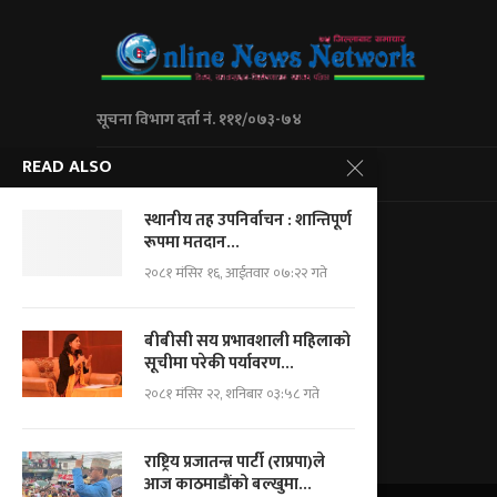
सूचना विभाग दर्ता नं. १११/०७३-७४
READ ALSO
City Express Media Pvt. Ltd
स्थानीय तह उपनिर्वाचन : शान्तिपूर्ण
Kalanki-14 Kathmandu, Nepal
रूपमा मतदान...
+977 01 5234623/ 9851046267
२०८१ मंसिर १६, आईतवार ०७:२२ गते
For Adv.: cityemedia@gmail.com
For News.: onnnepal@gmail.com
बीबीसी सय प्रभावशाली महिलाको
सूचीमा परेकी पर्यावरण...
२०८१ मंसिर २२, शनिबार ०३:५८ गते
राष्ट्रिय प्रजातन्त्र पार्टी (राप्रपा)ले
आज काठमाडौंको बल्खुमा...