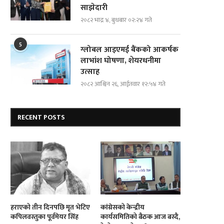
साझेदारी
२०८२ भाद्र ४, बुधबार ०२:२४ गते
5
ग्लोबल आइएमई बैंकको आकर्षक
लाभांश घोषणा, शेयरधनीमा
आज राष्ट्रिय सभाको बैठक बस्दै, यस्तो छ
विराटनगरका प्रतिष्ठित उद्योगीको घर
उत्साह
कार्यसूची
प्रहरी घेराबन्दी,...
२०८२ आश्विन २६, आईतवार १२:५४ गते
RECENT POSTS
हराएको तीन दिनपछि मृत भेटिए
कांग्रेसको केन्द्रीय
कपिलवस्तुका पूर्वमेयर सिंह
कार्यसमितिको बैठक आज बस्दै,