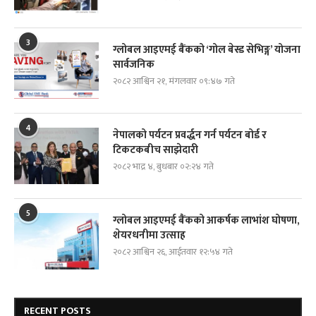
3
ग्लोबल आइएमई बैंकको ‘गोल बेस्ड सेभिङ्ग’ योजना
सार्वजनिक
२०८२ आश्विन २१, मंगलवार ०९:४७ गते
4
नेपालको पर्यटन प्रवर्द्धन गर्न पर्यटन बोर्ड र
टिकटकबीच साझेदारी
२०८२ भाद्र ४, बुधबार ०२:२४ गते
5
ग्लोबल आइएमई बैंकको आकर्षक लाभांश घोषणा,
शेयरधनीमा उत्साह
२०८२ आश्विन २६, आईतवार १२:५४ गते
RECENT POSTS