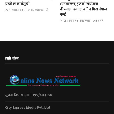
यस्तो छ कार्यसूची
(एनआरएन)हरूको संयोजक
दीपमाला ढकाल बनिन् मिस नेपाल
२०८३ श्रावण १९, मंगलवार ०७:५८ गते
वर्ल्ड
२०८३ श्रावण १७, आईतवार ०७:३१ गते
हाम्रो बारेमा
सूचना विभाग दर्ता नं. १११/०७३-७४
City Express Media Pvt. Ltd