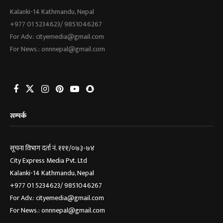
Kalanki-14 Kathmandu, Nepal
+977 01 5234623/ 9851046267
For Adv.: cityemedia@gmail.com
For News.: onnnepal@gmail.com
सम्पर्क
सूचना विभाग दर्ता नं. १११/०७३-७४
City Express Media Pvt. Ltd
Kalanki-14 Kathmandu, Nepal
+977 01 5234623/ 9851046267
For Adv.: cityemedia@gmail.com
For News.: onnnepal@gmail.com