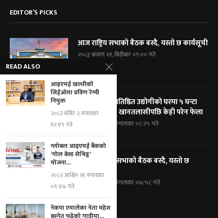
EDITOR’S PICKS
आज राष्ट्रिय सभाको बैठक बस्दै, यस्तो छ कार्यसूची
२०८३ श्रावण २१, बिहीबार ०९:०० गते
READ ALSO
आइएमई खल्तीको
सिईओमा प्रविण रेग्मी
नियुक्त
विराटनगरका प्रतिष्ठित उद्योगीको घरमा ५ घन्टा
प्रहरी घेराबन्दी, खानतलासीपछि केही परेन फेला
२०८२ मंसिर २, मंगलवार
२०८३ श्रावण १९, मंगलवार ०८:२५ गते
१२:४९ गते
ग्लोबल आइएमई बैंकको
‘गोल बेस्ड सेभिङ्ग’
आज प्रतिनिधि सभाको बैठक बस्दै, यस्तो छ
योजना...
कार्यसूची
२०८२ आश्विन २१, मंगलवार
२०८३ श्रावण १९, मंगलवार ०७:५८ गते
०९:४७ गते
नेकपा एमालेका नेता महेश
बस्नेत चढेको गाडीमा...