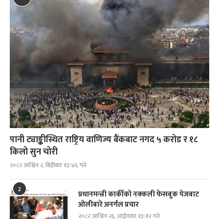
पानी ट्याङ्कीस्थित राष्ट्रिय वाणिज्य बैंकबाट नगद ५ करोड र १८
किलो सुन चोरी
२०८२ आश्विन २, बिहीबार १३:४६ गते
2
प्रधानमन्त्री कार्कीको नक्कली फेसबुक पेजबाट
ओलीबारे अनर्गल प्रचार
२०८२ आश्विन २६, आईतवार १३:१२ गते