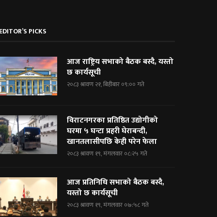
EDITOR’S PICKS
आज राष्ट्रिय सभाको बैठक बस्दै, यस्तो
छ कार्यसूची
२०८३ श्रावण २१, बिहीबार ०९:०० गते
विराटनगरका प्रतिष्ठित उद्योगीको
घरमा ५ घन्टा प्रहरी घेराबन्दी,
खानतलासीपछि केही परेन फेला
२०८३ श्रावण १९, मंगलवार ०८:२५ गते
आज प्रतिनिधि सभाको बैठक बस्दै,
यस्तो छ कार्यसूची
२०८३ श्रावण १९, मंगलवार ०७:५८ गते