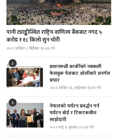
पानी ट्याङ्कीस्थित राष्ट्रिय वाणिज्य बैंकबाट नगद ५
करोड र १८ किलो सुन चोरी
२०८२ आश्विन २, बिहीबार १३:४६ गते
2
प्रधानमन्त्री कार्कीको नक्कली
फेसबुक पेजबाट ओलीबारे अनर्गल
प्रचार
२०८२ आश्विन २६, आईतवार १३:१२ गते
3
नेपालको पर्यटन प्रवर्द्धन गर्न
पर्यटन बोर्ड र टिकटकबीच
साझेदारी
२०८२ भाद्र ४, बुधबार ०२:२४ गते