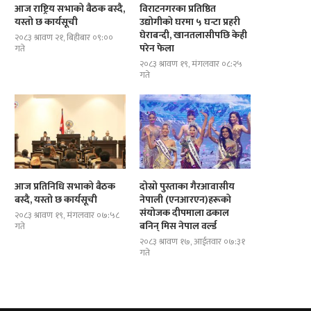
आज राष्ट्रिय सभाको बैठक बस्दै,
विराटनगरका प्रतिष्ठित
यस्तो छ कार्यसूची
उद्योगीको घरमा ५ घन्टा प्रहरी
घेराबन्दी, खानतलासीपछि केही
२०८३ श्रावण २१, बिहीबार ०९:००
परेन फेला
गते
२०८३ श्रावण १९, मंगलवार ०८:२५
गते
दोस्रो पुस्ताका गैरआवासीय नेपाली
ब्रोड पिकमा अस्ताए नेपाली पर्वतारोही
(एनआरएन)हरूको संयोजक दीपमाला ढकाल...
यस्तो थियो...
आज प्रतिनिधि सभाको बैठक
दोस्रो पुस्ताका गैरआवासीय
बस्दै, यस्तो छ कार्यसूची
नेपाली (एनआरएन)हरूको
संयोजक दीपमाला ढकाल
२०८३ श्रावण १९, मंगलवार ०७:५८
बनिन् मिस नेपाल वर्ल्ड
गते
२०८३ श्रावण १७, आईतवार ०७:३१
गते