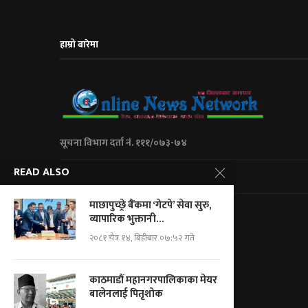
हाम्रो बारेमा
सूचना विभाग दर्ता नं. १११/०७३-७४
READ ALSO
City Express Media Pvt. Ltd
माछापुच्छ्रे बैंकमा ‘गेटपे’ सेवा सुरु,
Kalanki-14 Kathmandu, Nepal
व्यापारिक भुक्तानी...
+977 01 5234623/ 9851046267
२०८१ चैत्र १४, बिहीबार ०७:५२ गते
For Adv.: cityemedia@gmail.com
For News.: onnnepal@gmail.com
काठमाडौं महानगरपालिकाका मेयर
बालेनलाई पितृशोक