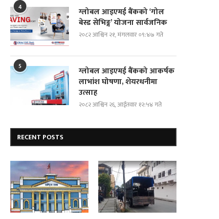
4
ग्लोबल आइएमई बैंकको ‘गोल
बेस्ड सेभिङ्ग’ योजना सार्वजनिक
२०८२ आश्विन २१, मंगलवार ०९:४७ गते
5
ग्लोबल आइएमई बैंकको आकर्षक
लाभांश घोषणा, शेयरधनीमा
उत्साह
२०८२ आश्विन २६, आईतवार १२:५४ गते
RECENT POSTS